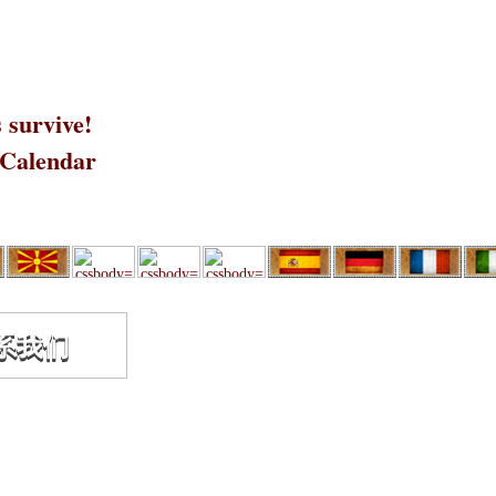
 survive!
 Calendar
系我们