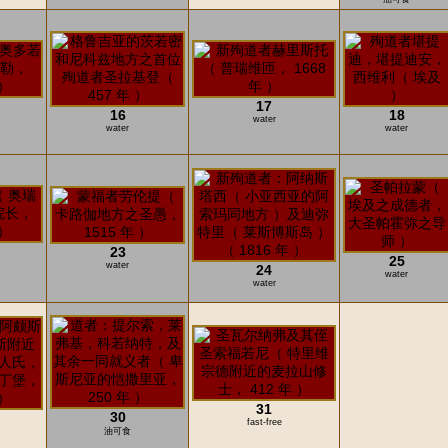
17
16
18
water
water
water
23
25
water
24
water
water
31
30
fast-free
油可食