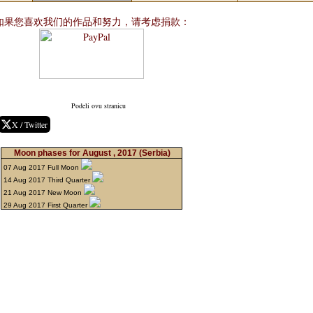
如果您喜欢我们的作品和努力，请考虑捐款：
Podeli ovu stranicu
X / Twitter
Moon phases for August , 2017
(Serbia)
07 Aug 2017 Full Moon
14 Aug 2017 Third Quarter
21 Aug 2017 New Moon
29 Aug 2017 First Quarter