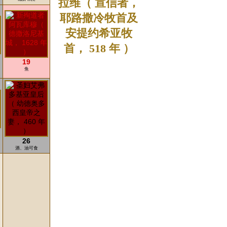
拉维（ 宣信者，
耶路撒冷牧首及
安提约希亚牧
首， 518 年 ）
19
鱼
26
酒、油可食