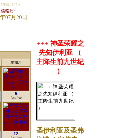
17年08月02日
儒略历:
7年07月20日
+++ 神圣荣耀之
先知伊利亚 （
主降生前九世纪
星期六
）
5
fast-free
圣伊利亚及圣弗
12
fast-free