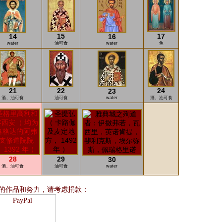
15
17
14
16
water
油可食
water
鱼
21
22
24
23
酒、油可食
油可食
water
酒、油可食
28
29
30
酒、油可食
油可食
water
的作品和努力，请考虑捐款：