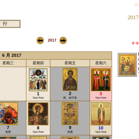
20
201
2017
++
6 月 2017
星期三
星期四
星期五
星期六
2
1
3
fast-free
酒、油可食
fast-free
7
9
8
10
免斋
fast-free
免斋
fast-free