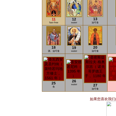
13
11
12
fast-free
water
油可食
18
20
19
酒、油可食
water
油可食
26
25
water
27
鱼
油可食
如果您喜欢我们