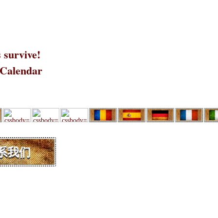
 survive!
 Calendar
系我们