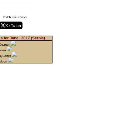
Podeli ovu stranicu
X / Twitter
s for June , 2017
(Serbia)
Quarter
 Moon
 Quarter
 Moon