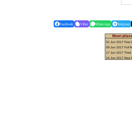
Facebook
Viber
WhatsApp
Telegram
Moon phase
01 Jun 2017 First 
09 Jun 2017 Full
17 Jun 2017 Third
24 Jun 2017 New