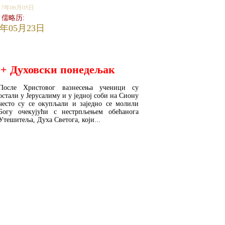
17年06月05日
儒略历:
7年05月23日
+ Духовски понедељак
После Христовог вазнесења ученици су
остали у Јерусалиму и у једној соби на Сиону
често су се окупљали и заједно се молили
Богу очекујући с нестрпљењем обећанога
Утешитеља, Духа Светога, који...
READ MORE...