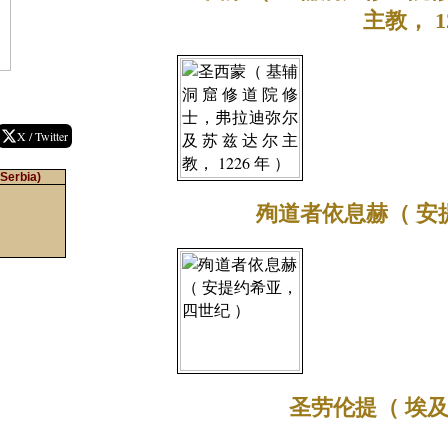
主教， 1
X / Twitter
(Serbia)
殉道者依息赫（ 安
圣劳伦提（ 埃