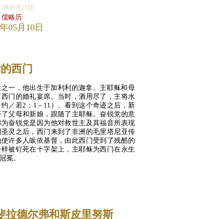
17年05月23日
儒略历:
7年05月10日
党的西门
徒之一，他出生于加利利的迦拿。主耶稣和母
了西门的婚礼宴席。当时，酒用尽了，主将水
约／若2：1－11）。看到这个奇迹之后，新
开了父母和新娘，跟随了主耶稣。奋锐党的意
称为奋锐党是因为他对救世主及其福音所表现
到圣灵之后，西门来到了非洲的毛里塔尼亚传
地使许多人皈依基督，由此西门受到了残酷的
一样被钉死在十字架上，主耶稣为西门在永生
冠冕。
MORE...
斐拉德尔弗和斯皮里努斯