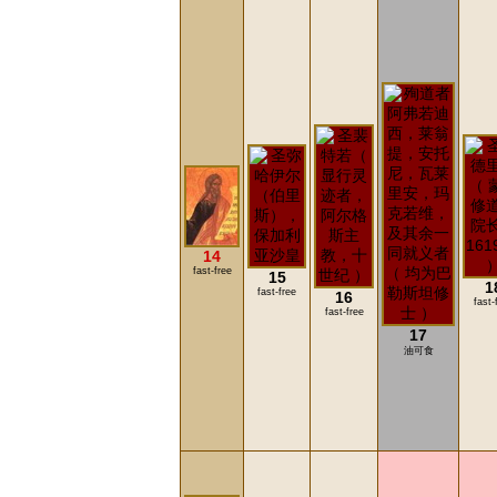
14
fast-free
15
1
fast-free
16
fast-
fast-free
17
油可食