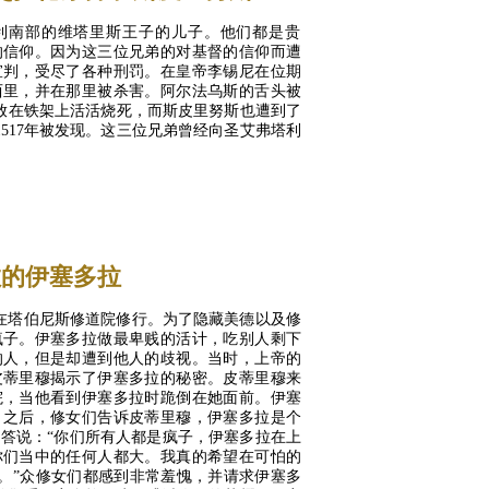
利南部的维塔里斯王子的儿子。他们都是贵
的信仰。因为这三位兄弟的对基督的信仰而遭
宣判，受尽了各种刑罚。在皇帝李锡尼在位期
西里，并在那里被杀害。阿尔法乌斯的舌头被
放在铁架上活活烧死，而斯皮里努斯也遭到了
517年被发现。这三位兄弟曾经向圣艾弗塔利
MORE...
敬的伊塞多拉
在塔伯尼斯修道院修行。为了隐藏美德以及修
疯子。伊塞多拉做最卑贱的活计，吃别人剩下
的人，但是却遭到他人的歧视。当时，上帝的
皮蒂里穆揭示了伊塞多拉的秘密。皮蒂里穆来
院，当他看到伊塞多拉时跪倒在她面前。伊塞
。之后，修女们告诉皮蒂里穆，伊塞多拉是个
答说：“你们所有人都是疯子，伊塞多拉在上
你们当中的任何人都大。我真的希望在可怕的
。”众修女们都感到非常羞愧，并请求伊塞多