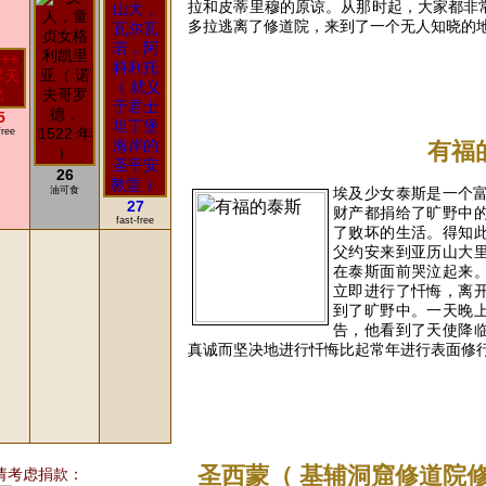
拉和皮蒂里穆的原谅。从那时起，大家都非
多拉逃离了修道院，来到了一个无人知晓的地
READ 
5
free
有福
26
油可食
埃及少女泰斯是一个
27
财产都捐给了旷野中
fast-free
了败坏的生活。得知
父约安来到亚历山大
在泰斯面前哭泣起来
立即进行了忏悔，离
到了旷野中。一天晚
告，他看到了天使降
真诚而坚决地进行忏悔比起常年进行表面修
READ 
圣西蒙（ 基辅洞窟修道院
请考虑捐款：