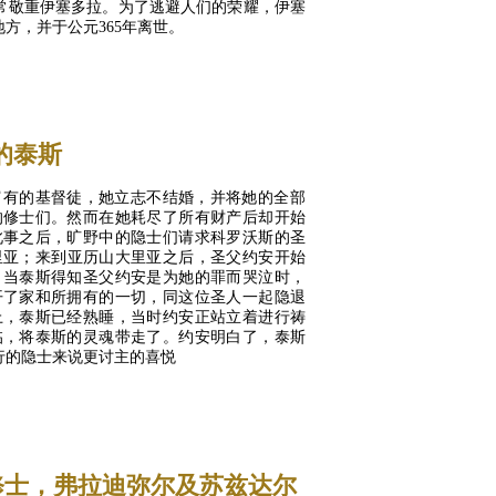
常敬重伊塞多拉。为了逃避人们的荣耀，伊塞
方，并于公元365年离世。
MORE...
的泰斯
富有的基督徒，她立志不结婚，并将她的全部
的修士们。然而在她耗尽了所有财产后却开始
此事之后，旷野中的隐士们请求科罗沃斯的圣
里亚；来到亚历山大里亚之后，圣父约安开始
。当泰斯得知圣父约安是为她的罪而哭泣时，
开了家和所拥有的一切，同这位圣人一起隐退
上，泰斯已经熟睡，当时约安正站立着进行祷
临，将泰斯的灵魂带走了。约安明白了，泰斯
行的隐士来说更讨主的喜悦
MORE...
修士，弗拉迪弥尔及苏兹达尔