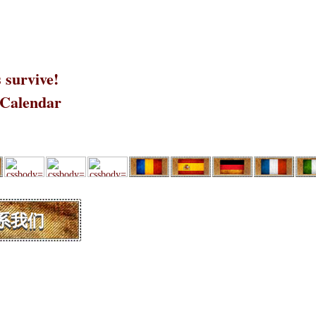
 survive!
 Calendar
系我们