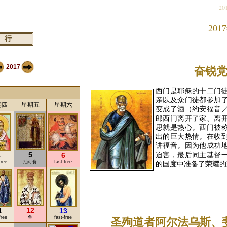
20
201
2017
奋锐
西门是耶稣的十二门
亲以及众门徒都参加
期四
星期五
星期六
变成了酒（约安福音／
郎西门离开了家、离
思就是热心。西门被
出的巨大热情。在收
讲福音。因为他成功
5
迫害，最后同主基督
4
6
free
油可食
fast-free
的国度中准备了荣耀的
READ 
12
1
13
free
鱼
fast-free
圣殉道者阿尔法乌斯、