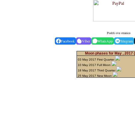
Podeli ovu stranicu
Facebook
Viber
WhatsApp
Telegram
Moon phases for May , 2017
03 May 2017 First Quarter
10 May 2017 Full Moon
18 May 2017 Third Quarter
25 May 2017 New Moon