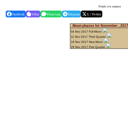
Podeli ovu stranicu
Facebook
Viber
WhatsApp
Telegram
X / Twitter
Moon phases for November , 201
04 Nov 2017 Full Moon
11 Nov 2017 Third Quarter
18 Nov 2017 New Moon
26 Nov 2017 First Quarter