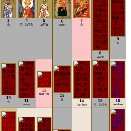
3
4
5
7
6
鱼
酒、油可食
油可食
鱼
water
9
鱼
8
water
12
fast-free
13
10
鱼
11
15
16
14
鱼
water
fast-free
fast-free
酒、油可食