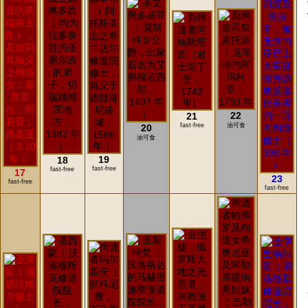
22
21
fast-free
油可食
20
油可食
19
18
fast-free
fast-free
17
23
fast-free
fast-free