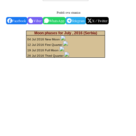
Podeli ovu stranicu
Facebook
Viber
WhatsApp
Telegram
X / Twitter
Moon phases for July , 2016
(Serbia)
04 Jul 2016 New Moon
12 Jul 2016 First Quarter
19 Jul 2016 Full Moon
26 Jul 2016 Third Quarter