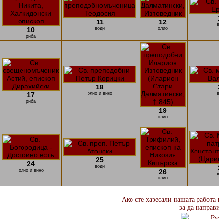
11
12
в
10
води
олио
риба
18
17
олио и вино
в
риба
19
олио
25
24
води
олио и вино
26
в
олио
Ако сте харесали нашата работа 
за да направ