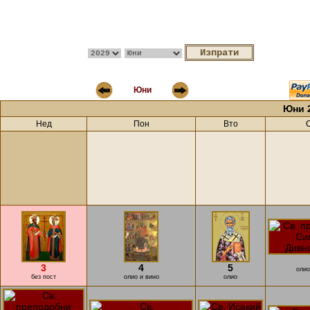
Юни
Юни 
Нед
Пон
Вто
3
4
5
олио
без пост
олио и вино
олио