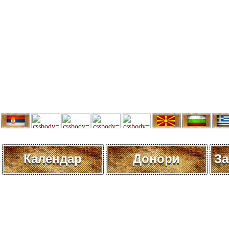
Календар
Донори
За