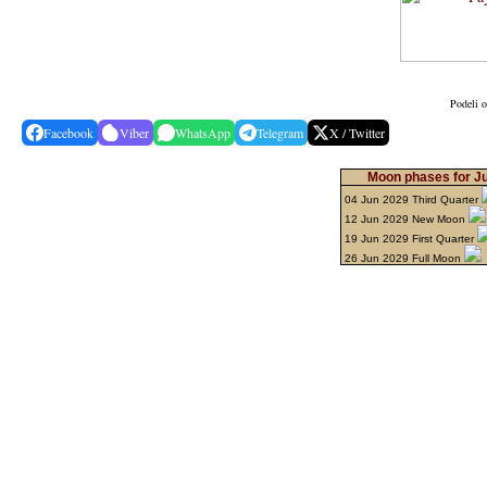
Podeli o
Facebook
Viber
WhatsApp
Telegram
X / Twitter
Moon phases for J
04 Jun 2029 Third Quarter
12 Jun 2029 New Moon
19 Jun 2029 First Quarter
26 Jun 2029 Full Moon