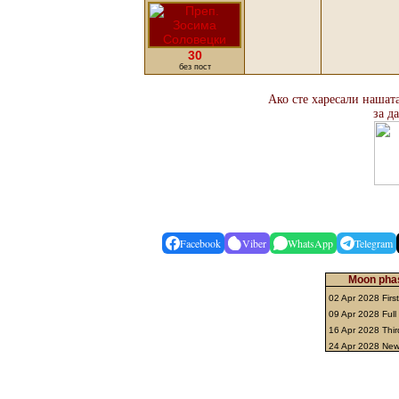
30
без пост
Ако сте харесали нашата
за д
Facebook
Viber
WhatsApp
Telegram
Moon phas
02 Apr 2028 Firs
09 Apr 2028 Ful
16 Apr 2028 Thir
24 Apr 2028 Ne