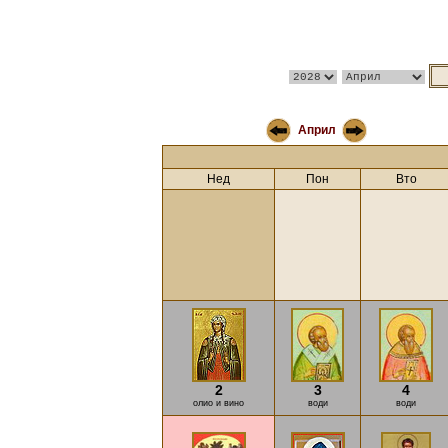
Април
Нед
Пон
Вто
2
3
4
олио и вино
води
води