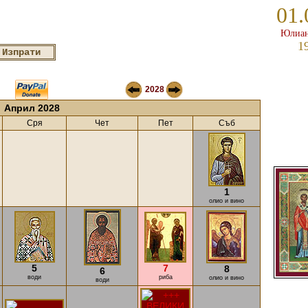
01.
Юлиан
1
2028
Април 2028
Сря
Чет
Пет
Съб
1
олио и вино
5
7
8
6
води
риба
олио и вино
води