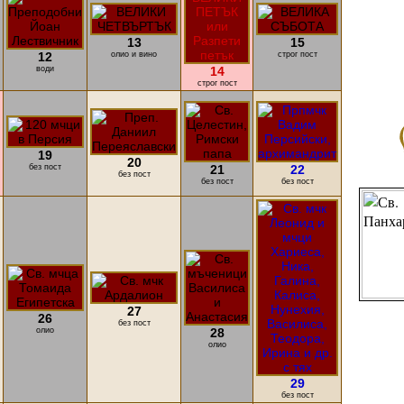
13
15
12
олио и вино
строг пост
води
14
строг пост
19
20
без пост
21
22
без пост
без пост
без пост
27
26
без пост
олио
28
олио
29
без пост