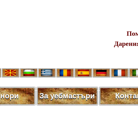
Пом
Дарения
нори
За уебмастъри
Конта