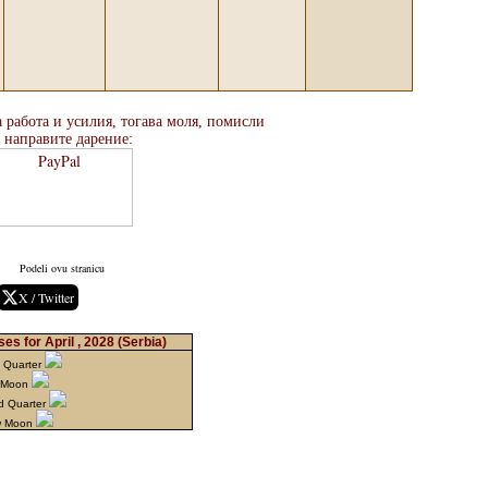
 работа и усилия, тогава моля, помисли
а направите дарение:
Podeli ovu stranicu
X / Twitter
es for April , 2028
(Serbia)
t Quarter
l Moon
d Quarter
w Moon