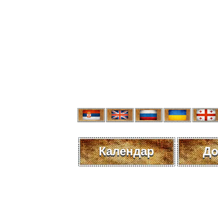
Календар
До