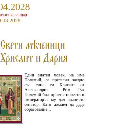
04.2028
ския календар:
9.03.2028
Един знатен човек, на име
Полемий, се преселил заедно
със сина си Хрисант от
Александрия в Рим. Тук
Полемий бил приет с почести и
императорът му дал званието
сенатор. Като желаел да даде
образование...