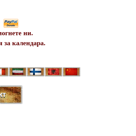
огнете ни.
 за календара.
кт