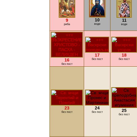
10
9
11
води
риба
води
17
18
16
без пост
без пост
без пост
23
24
25
без пост
без пост
без пост