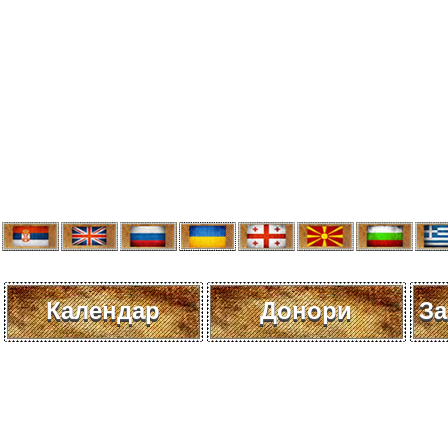
Календар
Донори
За