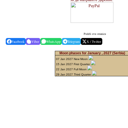
Podeli ovu stranicu
Facebook
Viber
WhatsApp
Telegram
X / Twitter
Moon phases for January , 2027
(Serbia)
07 Jan 2027 New Moon
15 Jan 2027 First Quarter
22 Jan 2027 Full Moon
29 Jan 2027 Third Quarter