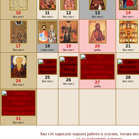
10
11
12
13
14
без пост
без пост
без пост
без пост
без пост
17
18
19
20
21
без пост
строг пост
без пост
риба
без пост
25
28
26
24
без пост
27
без пост
без пост
без пост
риба
31
без пост
Ако сте харесали нашата работа и усилия, тогава мо
за да направите дарение: