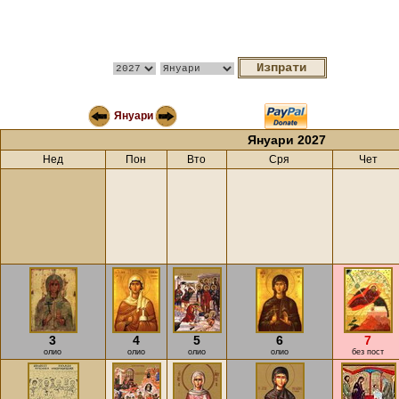
Януари
Януари 2027
Нед
Пон
Вто
Сря
Чет
3
4
5
6
7
олио
олио
олио
олио
без пост