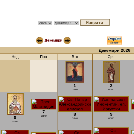
Декември
Декември 2026
Нед
Пон
Вто
Сря
1
2
олио
олио
7
8
9
олио
6
олио
олио
олио