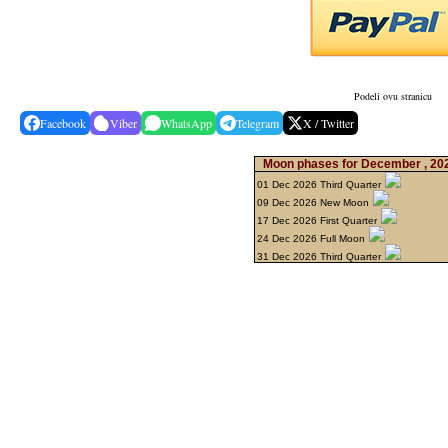
Podeli ovu stranicu
Facebook
Viber
WhatsApp
Telegram
X / Twitter
Moon phases for December , 2
01 Dec 2026 Third Quarter
09 Dec 2026 New Moon
17 Dec 2026 First Quarter
24 Dec 2026 Full Moon
31 Dec 2026 Third Quarter