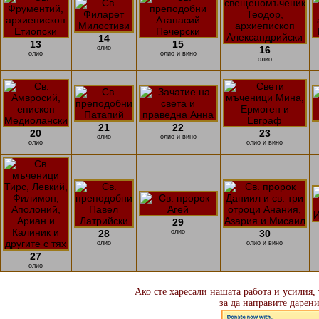
14
13
15
олио
16
олио
олио и вино
олио
21
22
20
23
олио
олио и вино
олио
олио и вино
29
28
олио
30
олио
олио и вино
27
олио
Ако сте харесали нашата работа и усилия,
за да направите дарени