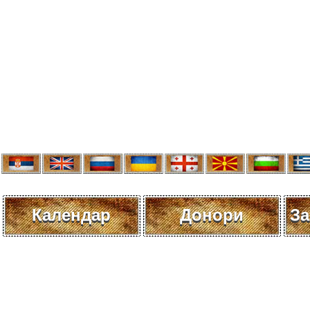
Календар
Донори
За