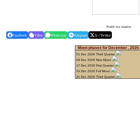
Podeli ovu stranicu
Facebook
Viber
WhatsApp
Telegram
X / Twitter
Moon phases for December , 2026
01 Dec 2026 Third Quarter
09 Dec 2026 New Moon
17 Dec 2026 First Quarter
24 Dec 2026 Full Moon
31 Dec 2026 Third Quarter