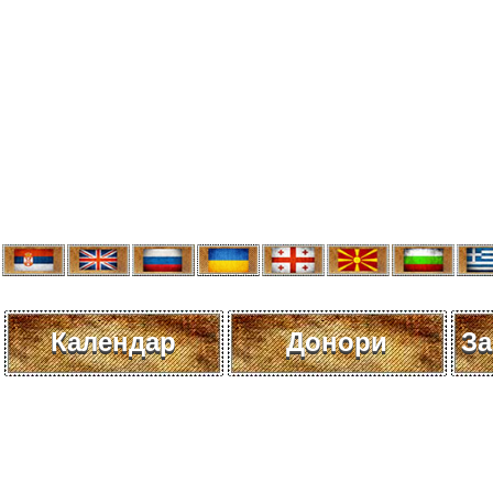
Календар
Донори
За