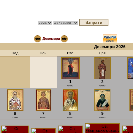
Декември
Декември 2026
Нед
Пон
Вто
Сря
1
2
олио
олио
6
7
8
9
олио
олио
олио
олио