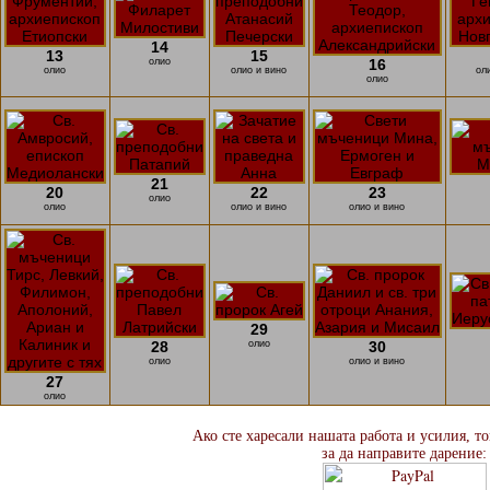
14
13
15
олио
16
олио
олио и вино
ол
олио
21
20
22
23
олио
олио
олио и вино
олио и вино
29
28
олио
30
олио
олио и вино
27
олио
Ако сте харесали нашата работа и усилия, т
за да направите дарение: