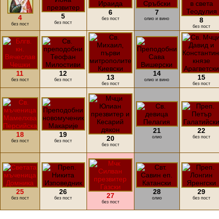
6
7
5
4
без пост
олио и вино
8
без пост
без пост
без пост
11
12
14
13
15
без пост
без пост
олио и вино
без пост
без пост
21
22
18
19
20
олио
без пост
без пост
без пост
без пост
25
26
28
29
27
без пост
без пост
олио
без пост
без пост