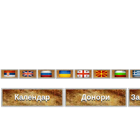
Календар
Донори
За