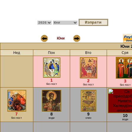
Юни
Юни 
Нед
Пон
Вто
Сря
1
2
3
без пост
без пост
без пост
7
8
9
10
без пост
води
олио
води