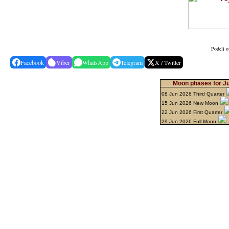
Podeli o
Facebook
Viber
WhatsApp
Telegram
X / Twitter
Moon phases for J
08 Jun 2026 Third Quarter
15 Jun 2026 New Moon
22 Jun 2026 First Quarter
29 Jun 2026 Full Moon