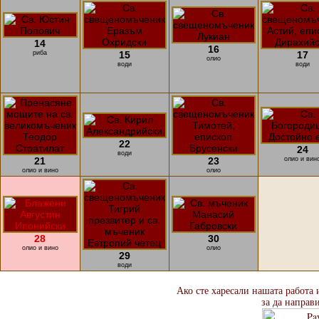
14
16
риба
15
17
олио
води
води
22
24
води
21
23
олио и вин
олио и вино
олио
28
30
олио и вино
олио
29
води
Ако сте харесали нашата работа 
за да направ