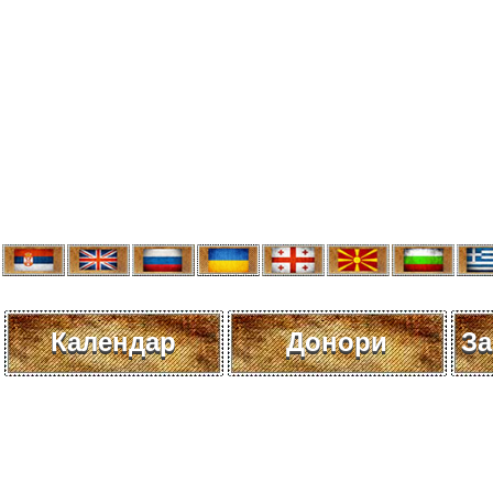
Календар
Донори
За