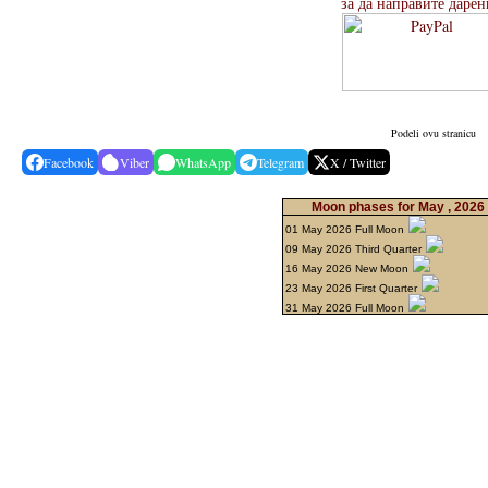
за да направите дарен
Podeli ovu stranicu
Facebook
Viber
WhatsApp
Telegram
X / Twitter
Moon phases for May , 2026
01 May 2026 Full Moon
09 May 2026 Third Quarter
16 May 2026 New Moon
23 May 2026 First Quarter
31 May 2026 Full Moon