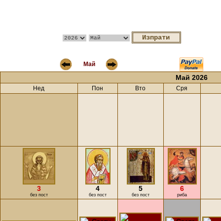
Май
Май 2026
Нед
Пон
Вто
Сря
3
4
5
6
без пост
без пост
без пост
риба