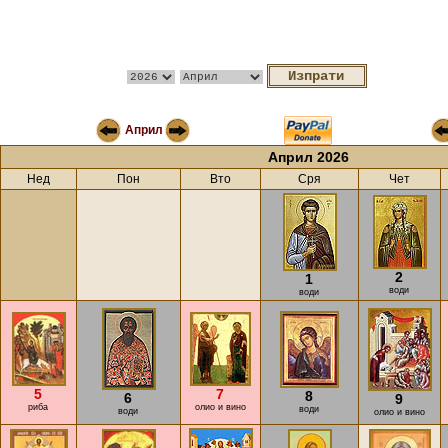
Април
Април 2026
Нед
Пон
Вто
Сря
Чет
2
1
води
води
5
7
8
6
9
риба
олио и вино
води
води
олио и вино