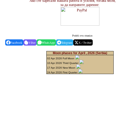
Ако сте харесали нашата работа и усилия, тогава моля
за да направите дарение:
Podeli ovu stranicu
Facebook
Viber
WhatsApp
Telegram
X / Twitter
Moon phases for April , 2026
(Serbia)
02 Apr 2026 Full Moon
10 Apr 2026 Third Quarter
17 Apr 2026 New Moon
24 Apr 2026 First Quarter