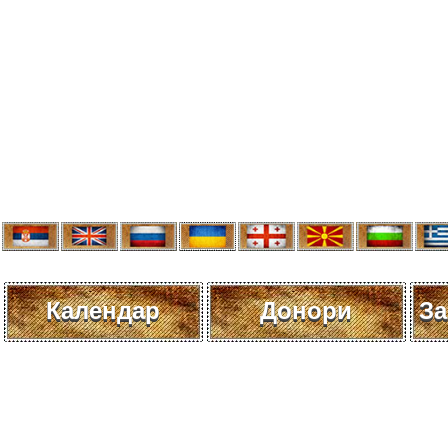
Календар
Донори
За