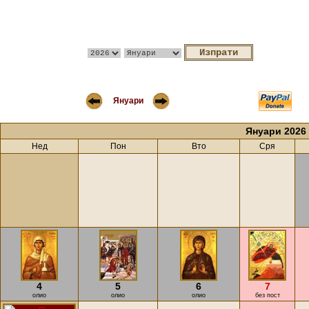
Януари
Януари 2026
Нед
Пон
Вто
Сря
4
5
6
7
олио
олио
олио
без пост