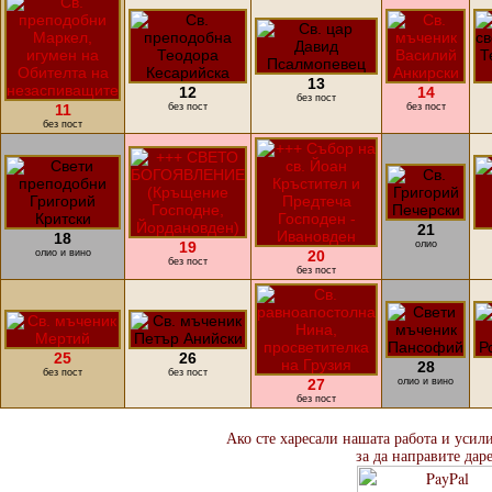
13
12
14
без пост
11
без пост
без пост
без пост
21
18
19
олио
олио и вино
20
без пост
без пост
25
26
28
без пост
без пост
27
олио и вино
без пост
Ако сте харесали нашата работа и усил
за да направите дар