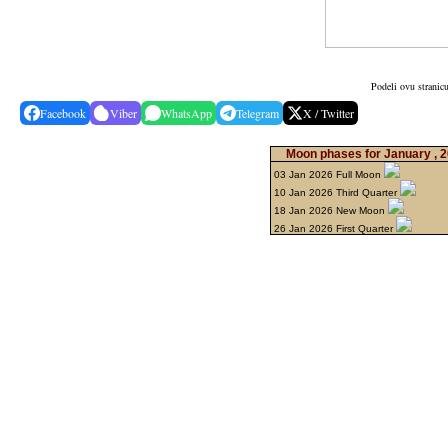
Podeli ovu stranic
Facebook
Viber
WhatsApp
Telegram
X / Twitter
Moon phases for January , 
03 Jan 2026 Full Moon
10 Jan 2026 Third Quarter
18 Jan 2026 New Moon
26 Jan 2026 First Quarter