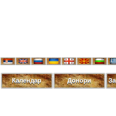
Календар
Донори
За