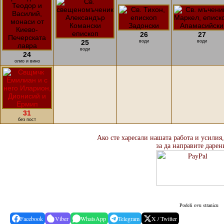
26
27
25
води
води
води
24
олио и вино
31
без пост
Ако сте харесали нашата работа и усилия
за да направите дарен
Podeli ovu stranicu
Facebook
Viber
WhatsApp
Telegram
X / Twitter