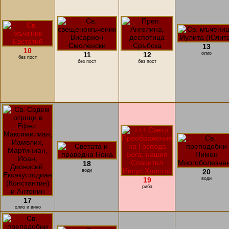
13
10
11
12
олио
без пост
без пост
без пост
18
води
20
19
води
риба
17
олио и вино