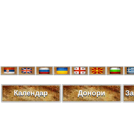
Календар
Донори
За