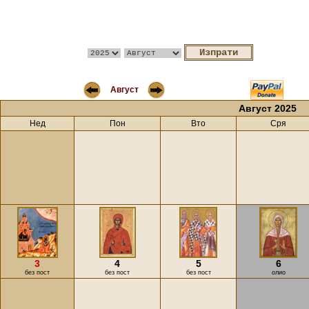
Август
Август 2025
Нед
Пон
Вто
Сря
3
4
5
6
без пост
без пост
без пост
олио