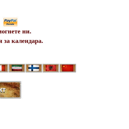
огнете ни.
 за календара.
кт