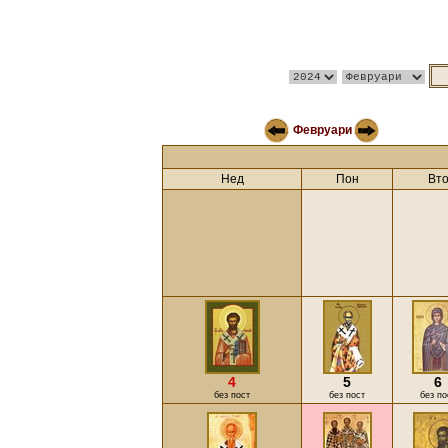
Февруари
Нед
Пон
Вт
4
5
6
без пост
без пост
без по