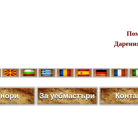
Пом
Дарения
нори
За уебмастъри
Конта