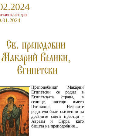
02.2024
ския календар:
9.01.2024
Преподобният Макарий
Египетски се родил в
Египетската страна, в
селище, носещо името
Птинапор. Неговите
родители били съименни на
древните свети праотци -
Авраам и Сарра, като
бащата на преподобния...