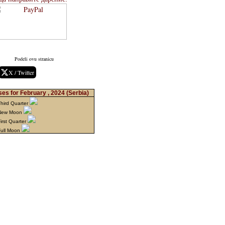
Podeli ovu stranicu
X / Twitter
es for February , 2024
(Serbia)
hird Quarter
 New Moon
irst Quarter
Full Moon