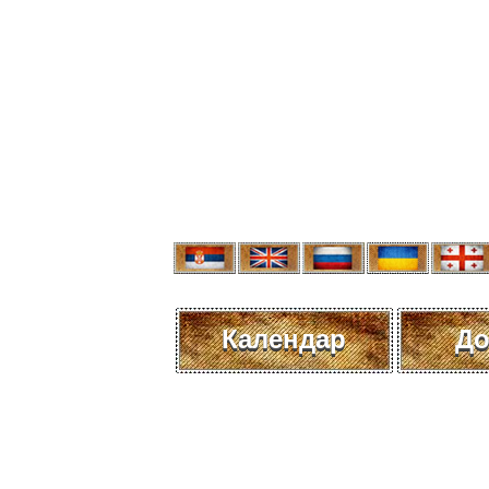
Календар
До