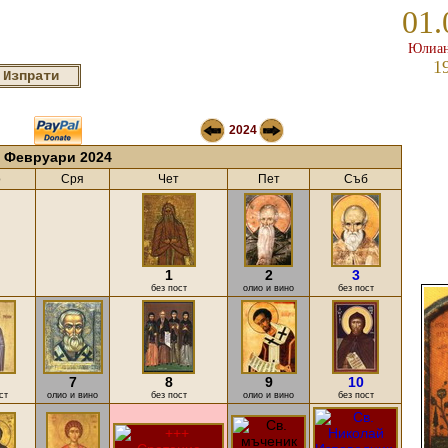
01.
Юлиан
1
2024
Февруари 2024
о
Сря
Чет
Пет
Съб
1
2
3
без пост
олио и вино
без пост
7
8
9
10
ст
олио и вино
без пост
олио и вино
без пост