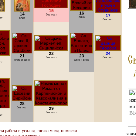
15
16
14
без пост
17
олио
ст
олио
без пост
22
24
21
23
без пост
без пост
олио и вино
олио и вино
ст
28
без пост
29
без пост
ст
та работа и усилия, тогава моля, помисли
еписк
 да направите дарение: