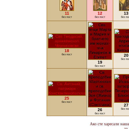
11
12
13
без пост
без пост
без по
18
без пост
20
без по
19
без пост
25
без пост
27
26
без по
без пост
Ако сте харесали наша
за