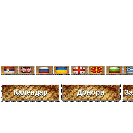
Календар
Донори
За