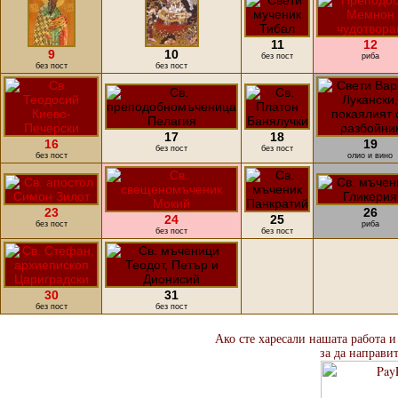
11
12
9
10
без пост
риба
без пост
без пост
17
18
16
19
без пост
без пост
без пост
олио и вино
23
26
24
25
без пост
риба
без пост
без пост
30
31
без пост
без пост
Ако сте харесали нашата работа и
за да направи