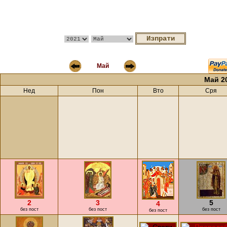
Май
Май 2
Нед
Пон
Вто
Сря
2
3
5
4
без пост
без пост
без пост
без пост