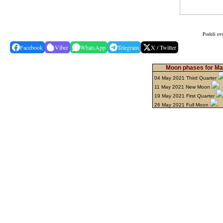
Podeli ovu
Facebook
Viber
WhatsApp
Telegram
X / Twitter
Moon phases for Ma
04 May 2021 Third Quarter
11 May 2021 New Moon
19 May 2021 First Quarter
26 May 2021 Full Moon