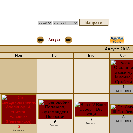
Август
Август 2018
Нед
Пон
Вто
Сря
1
олио и вино
8
7
6
олио и вино
без пост
5
без пост
без пост