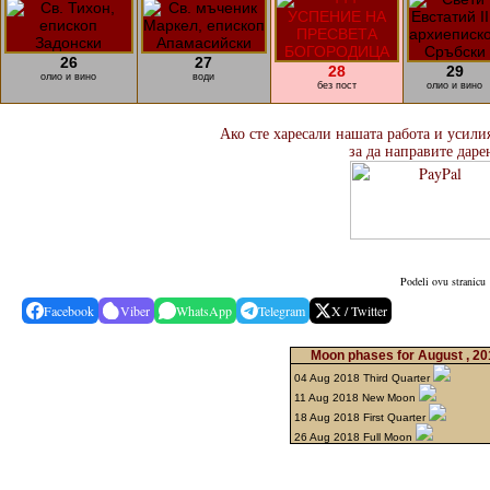
26
27
28
29
олио и вино
води
без пост
олио и вино
Ако сте харесали нашата работа и усили
за да направите даре
Podeli ovu stranicu
Facebook
Viber
WhatsApp
Telegram
X / Twitter
Moon phases for August , 2
04 Aug 2018 Third Quarter
11 Aug 2018 New Moon
18 Aug 2018 First Quarter
26 Aug 2018 Full Moon