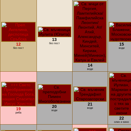
13
12
без пост
15
без пост
води
14
води
21
20
19
води
води
риба
22
олио и вино