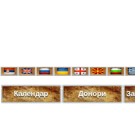
Календар
Донори
За