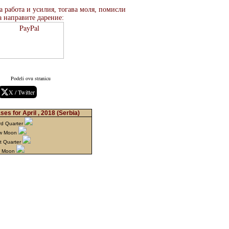
а работа и усилия, тогава моля, помисли
а направите дарение:
Podeli ovu stranicu
X / Twitter
es for April , 2018
(Serbia)
rd Quarter
ew Moon
st Quarter
ll Moon