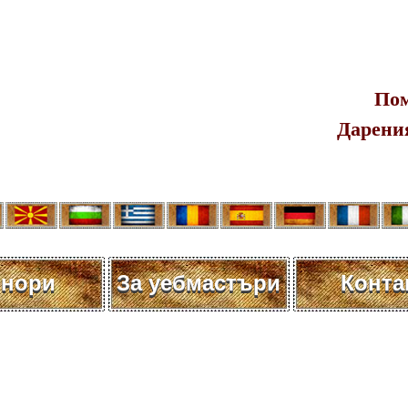
Пом
Дарения
нори
За уебмастъри
Конта