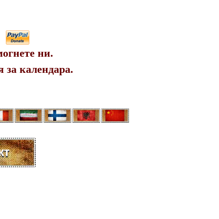
огнете ни.
 за календара.
кт