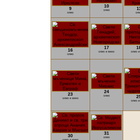
10
9
1
олио
олио
ол
17
1
16
олио и вино
олио и
олио
24
23
олио
2
олио и вино
олио и
31
30
олио
олио и вино