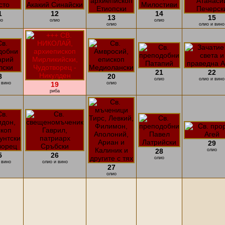
1
12
14
13
15
ио
олио
олио
олио
олио и вино
21
22
8
20
олио
олио и вино
 вино
19
олио
риба
29
28
олио
5
26
олио
 вино
олио и вино
27
олио