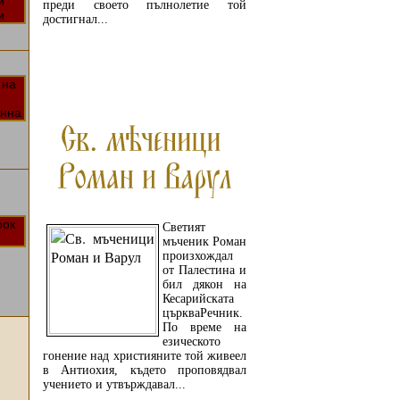
преди своето пълнолетие той
достигнал...
ПРОЧЕТЕТЕ ОЩЕ...
Светият
мъченик Роман
произхождал
от Палестина и
бил дякон на
Кесарийската
църкваРечник.
По време на
езическото
гонение над християните той живеел
в Антиохия, където проповядвал
учението и утвърждавал...