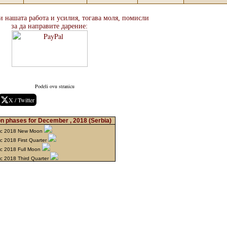
и нашата работа и усилия, тогава моля, помисли
за да направите дарение:
Podeli ovu stranicu
X / Twitter
n phases for December , 2018
(Serbia)
ec 2018 New Moon
c 2018 First Quarter
c 2018 Full Moon
c 2018 Third Quarter