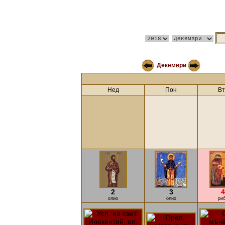
Декември
Нед
Пон
Вт
2
3
4
олио
олио
ри