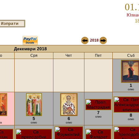
01.
Юлиан
1
2018
Декември 2018
о
Сря
Чет
Пет
Съб
1
олио
7
8
олио
5
6
олио
ба
олио
олио