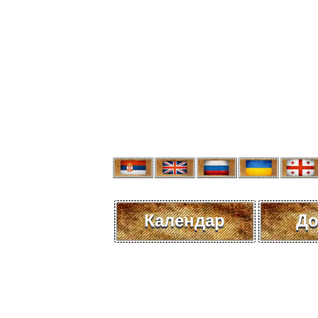
Календар
До