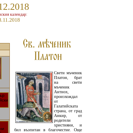
12.2018
ския календар:
8.11.2018
Свети мъченик
Платон, брат
на свети
мъченик
Антиох,
произхождал
от
Галатийската
страна, от град
Анкир, от
родители
християни, и
бил възпитан в благочестие. Още