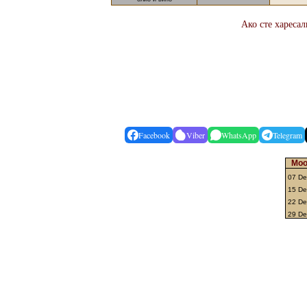
Ако сте харесал
Facebook
Viber
WhatsApp
Telegram
Moo
07 D
15 De
22 De
29 De