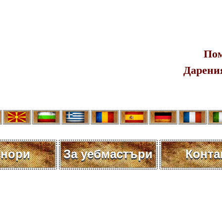
Пом
Дарения
нори
За уебмастъри
Конта