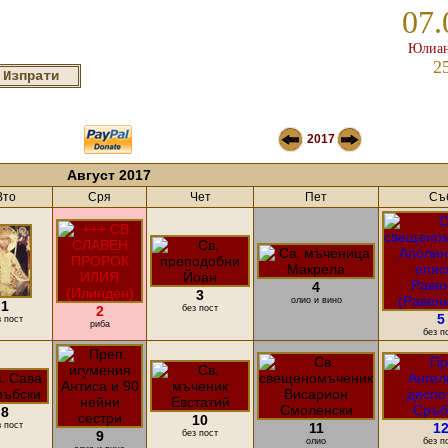
07.
Юлиан
2
2017
Август 2017
Вто
Сря
Чет
Пет
Съ
4
3
олио и вино
1
2
без пост
5
з пост
риба
без п
8
10
з пост
11
1
9
без пост
олио
без п