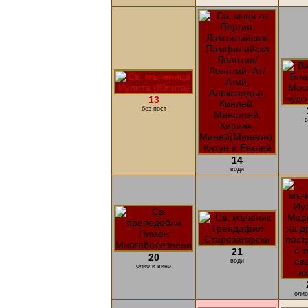
13
без пост
в
14
води
21
20
води
олио и вино
олио