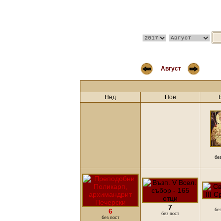
Август
Нед
Пон
бе
7
6
бе
без пост
без пост