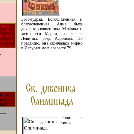
Богомудрая, Богоблаженная и
благословенная Анна была
дочерью священника Матфана и
жены его Марии, из колена
Левиина, рода Ааронова. По
преданию, она скончалась мирно
в Иерусалиме в возрасте 79...
9
а
ПРОЧЕТЕТЕ ОЩЕ...
6
вино
Родина на
света