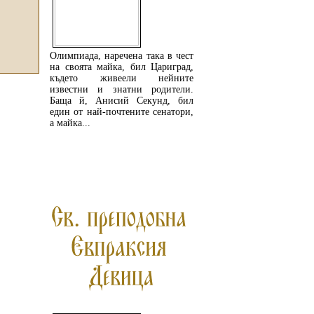
Олимпиада, наречена така в чест
на своята майка, бил Цариград,
където живеели нейните
известни и знатни родители.
Баща й, Анисий Секунд, бил
един от най-почтените сенатори,
а майка...
ПРОЧЕТЕТЕ ОЩЕ...