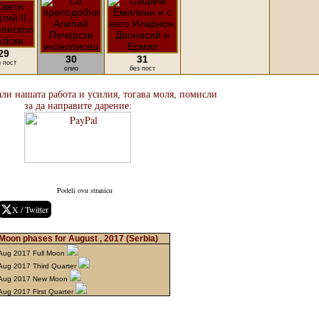
29
30
31
з пост
олио
без пост
али нашата работа и усилия, тогава моля, помисли
за да направите дарение:
Podeli ovu stranicu
X / Twitter
Moon phases for August , 2017
(Serbia)
Aug 2017 Full Moon
Aug 2017 Third Quarter
 Aug 2017 New Moon
Aug 2017 First Quarter