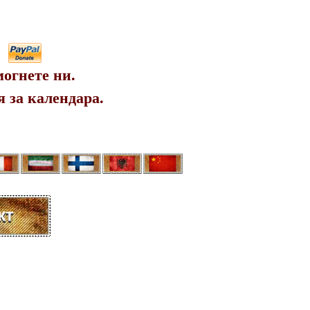
огнете ни.
 за календара.
кт