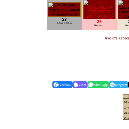
27
28
олио и вино
без пост
бе
Ако сте харес
Facebook
Viber
WhatsApp
Telegram
07 
14 
21
29 