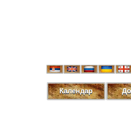
Календар
До