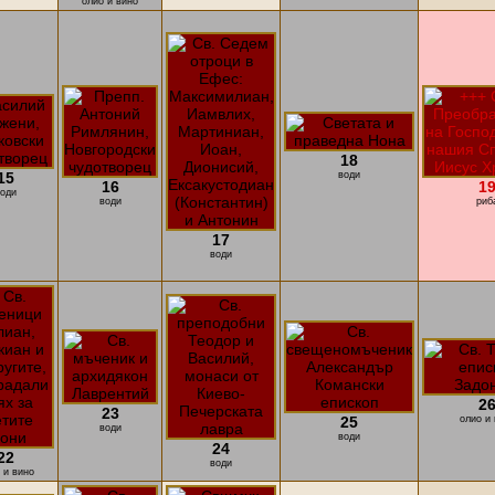
олио и вино
18
15
води
16
1
оди
води
риб
17
води
2
23
25
олио и 
води
води
24
22
води
 и вино