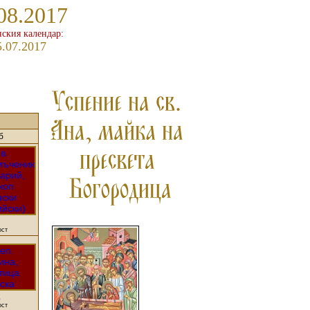
08.2017
ския календар:
5.07.2017
б
ост
2
ост