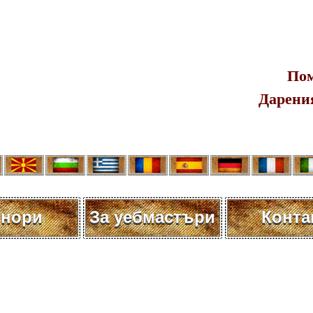
Пом
Дарения
нори
За уебмастъри
Конта