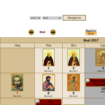
Май
Май 2017
Нед
Пон
Вто
Ср
1
2
3
без пост
без пост
олио и 
10
риб
7
8
9
без пост
без пост
без пост