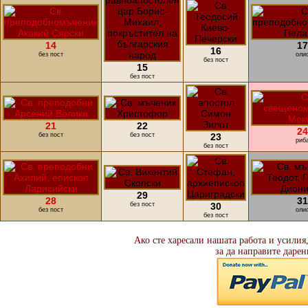
14
17
16
без пост
оли
без пост
15
без пост
21
22
24
без пост
без пост
23
риб
без пост
29
28
31
без пост
30
без пост
оли
без пост
Ако сте харесали нашата работа и усилия
за да направите дарен