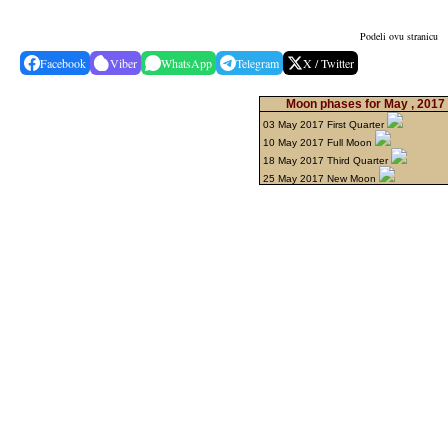
Podeli ovu stranicu
Facebook
Viber
WhatsApp
Telegram
X / Twitter
Moon phases for May , 2017
03 May 2017 First Quarter
10 May 2017 Full Moon
18 May 2017 Third Quarter
25 May 2017 New Moon