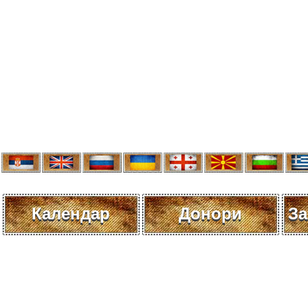
Календар
Донори
За