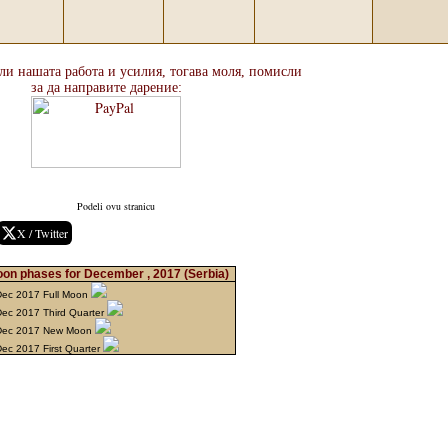
али нашата работа и усилия, тогава моля, помисли
за да направите дарение:
Podeli ovu stranicu
X / Twitter
on phases for December , 2017
(Serbia)
Dec 2017 Full Moon
Dec 2017 Third Quarter
Dec 2017 New Moon
ec 2017 First Quarter