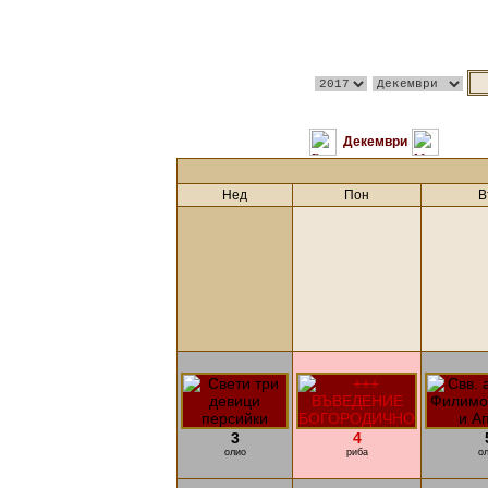
Декември
Нед
Пон
В
3
4
олио
риба
о