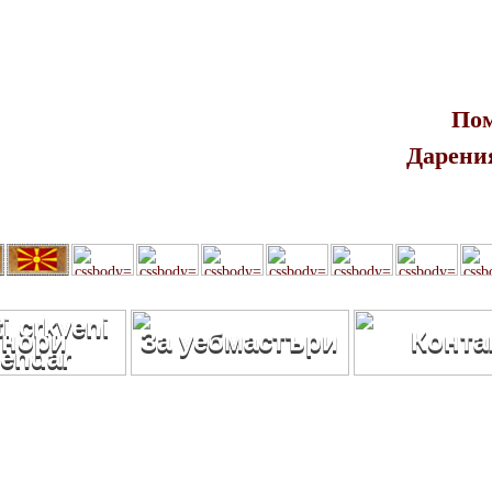
Пом
Дарения
нори
За уебмастъри
Конта