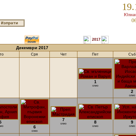
19.
Юлиан
0
2017
Декември 2017
то
Сря
Чет
Пет
Съб
1
олио
2
олио
7
5
8
9
олио
лио
6
олио
олио
олио