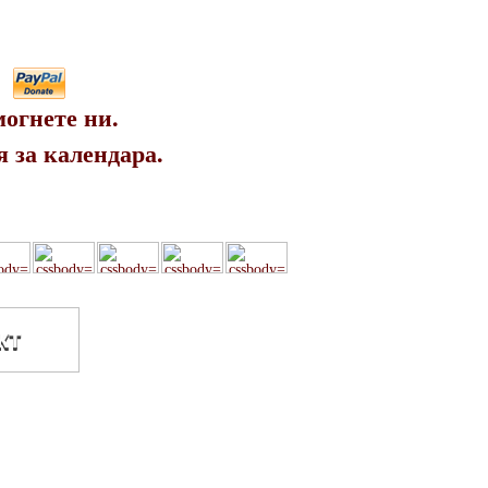
огнете ни.
 за календара.
кт