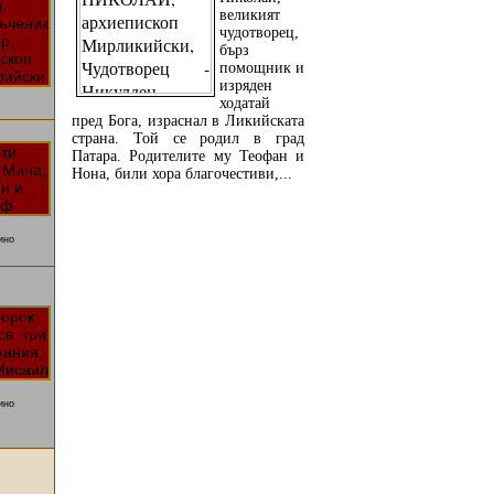
великият
чудотворец,
бърз
помощник и
изряден
ходатай
пред Бога, израснал в Ликийската
страна. Той се родил в град
Патара. Родителите му Теофан и
Нона, били хора благочестиви,...
ино
ПРОЧЕТЕТЕ ОЩЕ...
ино