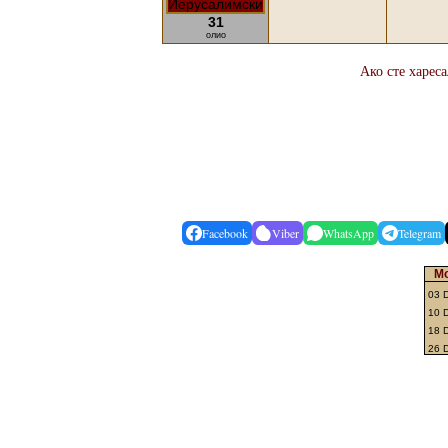
31
олио
Ако сте харес
Facebook
Viber
WhatsApp
Telegram
Mo
03 
10 
18 
26 D