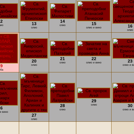
12
14
13
15
лио
олио
16
олио
олио и вино
олио
21
22
20
23
олио
олио и вино
19
олио
олио и в
иба
29
28
олио
30
26
олио
олио и в
и вино
27
олио