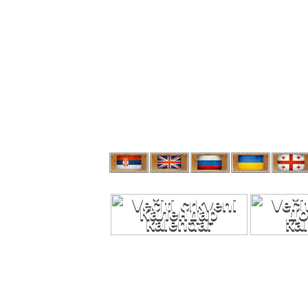
Календар
До