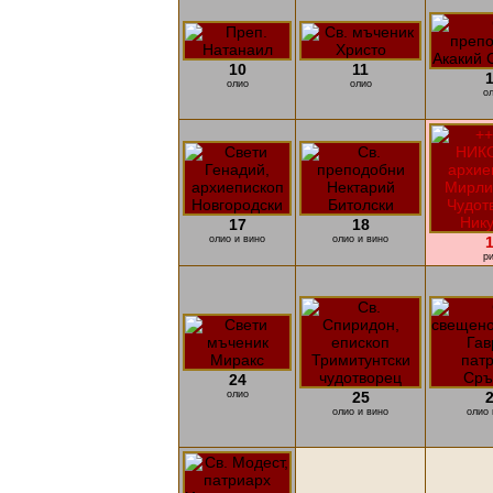
10
11
олио
олио
о
17
18
олио и вино
олио и вино
р
24
олио
25
олио и вино
олио 