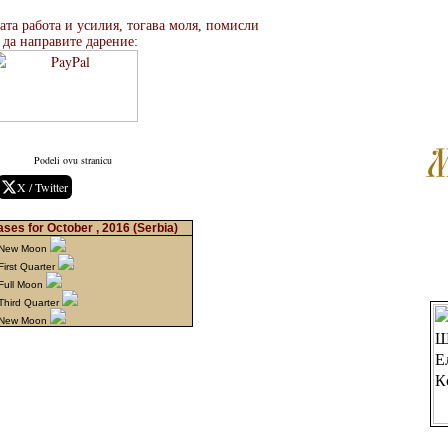
ата работа и усилия, тогава моля, помисли
 да направите дарение:
Podeli ovu stranicu
X / Twitter
ses for October , 2016
(Serbia)
 New Moon
irst Quarter
Full Moon
Third Quarter
 New Moon