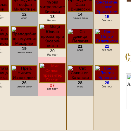
1
12
14
13
15
ост
олио
олио и вино
без пост
без пост
21
22
8
19
20
олио
без пост
ост
олио и вино
без пост
5
26
28
29
27
ост
олио и вино
олио
без пост
без пост