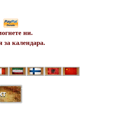
огнете ни.
 за календара.
кт