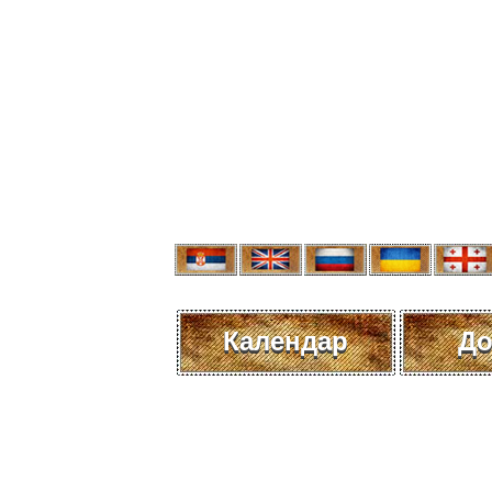
Календар
До