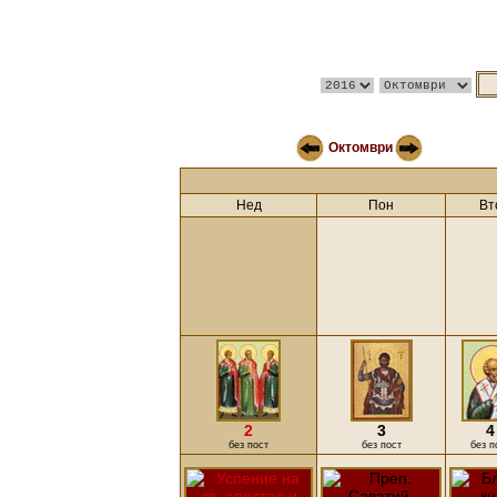
Октомври
Нед
Пон
Вт
2
3
4
без пост
без пост
без п