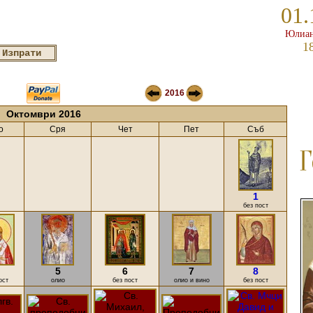
01.
Юлиан
1
2016
Октомври 2016
о
Сря
Чет
Пет
Съб
1
без пост
5
6
7
8
ост
олио
без пост
олио и вино
без пост