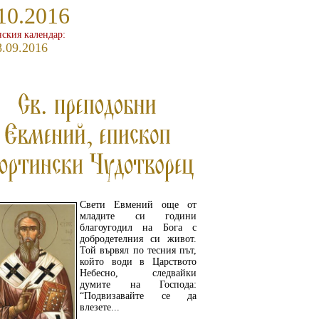
10.2016
ския календар:
8.09.2016
Свети Евмений още от
младите си години
благоугодил на Бога с
добродетелния си живот.
Той вървял по тесния път,
който води в Царството
Небесно, следвайки
думите на Господа:
“Подвизавайте се да
влезете...