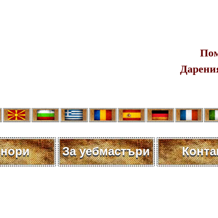
Пом
Дарения
нори
За уебмастъри
Конта