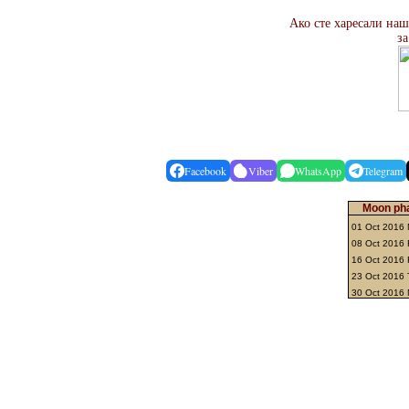
Ако сте харесали наш
за
Facebook
Viber
WhatsApp
Telegram
Moon pha
01 Oct 2016
08 Oct 2016 F
16 Oct 2016 
23 Oct 2016 
30 Oct 2016