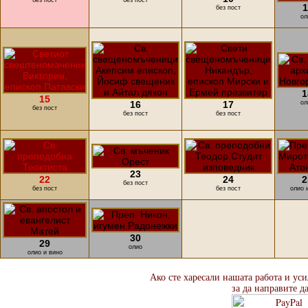
без пост
без пост
1
без пост
ол
1
15
16
17
ол
без пост
без пост
без пост
23
22
24
2
без пост
без пост
без пост
олио 
30
29
олио
олио и вино
Ако сте харесали нашата работа и ус
за да направите д