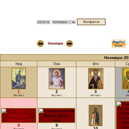
Ноември
Ноември 20
Нед
Пон
Вто
С
1
2
3
без пост
без пост
без пост
ол
8
9
10