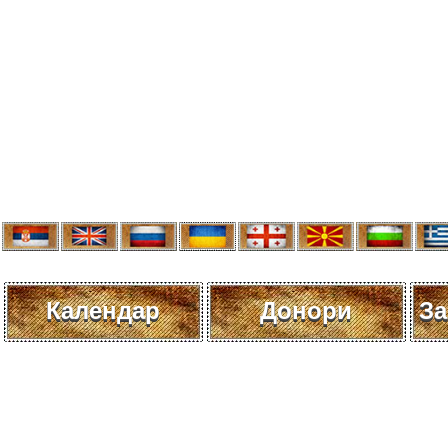
Календар
Донори
За