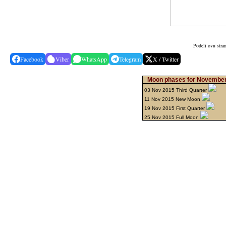
Podeli ovu stra
Facebook
Viber
WhatsApp
Telegram
X / Twitter
Moon phases for November
03 Nov 2015 Third Quarter
11 Nov 2015 New Moon
19 Nov 2015 First Quarter
25 Nov 2015 Full Moon