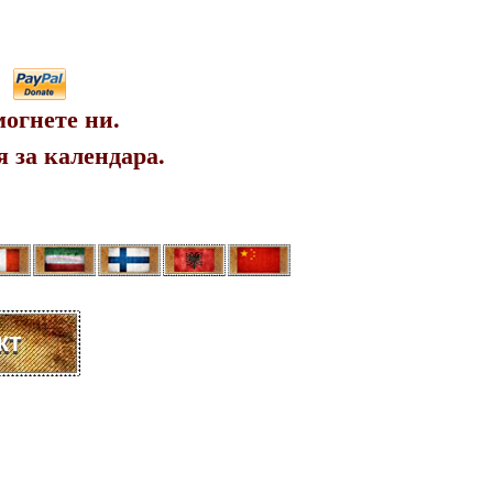
огнете ни.
 за календара.
кт