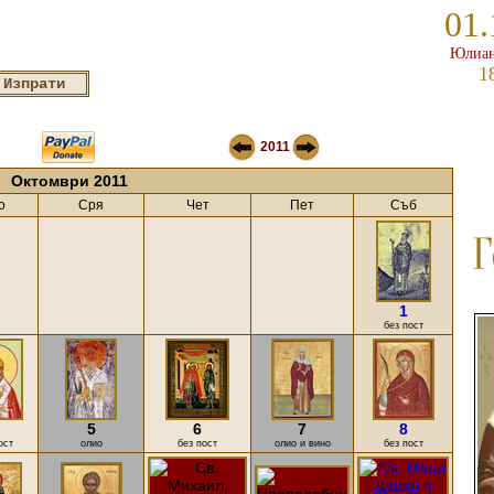
01.
Юлиан
1
2011
Октомври 2011
о
Сря
Чет
Пет
Съб
1
без пост
5
6
7
8
ост
олио
без пост
олио и вино
без пост