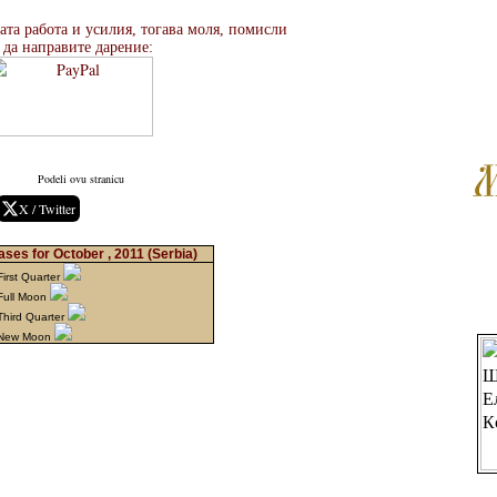
ата работа и усилия, тогава моля, помисли
 да направите дарение:
Podeli ovu stranicu
X / Twitter
ses for October , 2011
(Serbia)
irst Quarter
Full Moon
Third Quarter
 New Moon