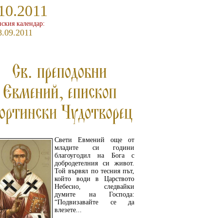
10.2011
ския календар:
8.09.2011
Свети Евмений още от
младите си години
благоугодил на Бога с
добродетелния си живот.
Той вървял по тесния път,
който води в Царството
Небесно, следвайки
думите на Господа:
“Подвизавайте се да
влезете...