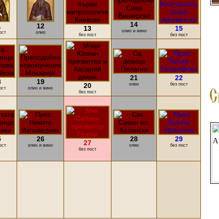
14
1
12
13
15
олио и вино
ост
олио
без пост
без пост
21
22
8
19
20
олио
без пост
ост
олио и вино
без пост
5
26
28
29
27
ост
олио и вино
олио
без пост
без пост