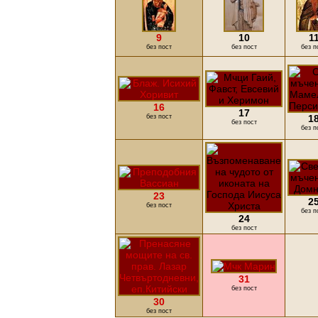
9
10
1
без пост
без пост
без п
16
17
без пост
1
без пост
без п
23
2
без пост
без п
24
без пост
31
без пост
30
без пост