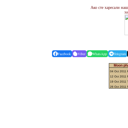
Ако сте харесали наш
за
Facebook
Viber
WhatsApp
Telegram
Moon pha
04 Oct 2011 F
12 Oct 2011 
19 Oct 2011 
26 Oct 2011