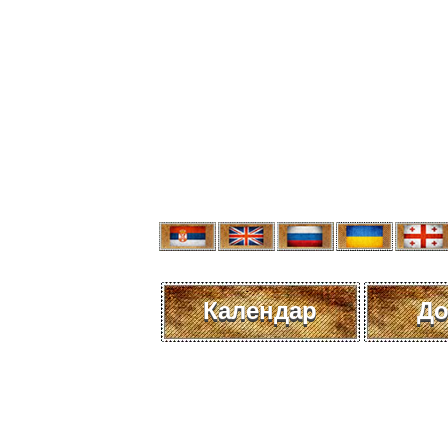
Календар
До