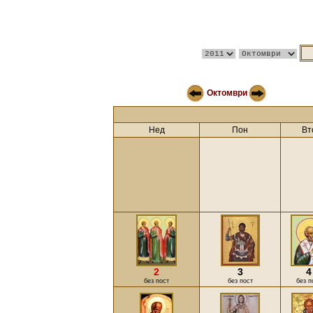
Октомври
Нед
Пон
Вт
2
3
4
без пост
без пост
без п