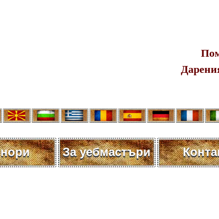
Пом
Дарения
нори
За уебмастъри
Конта