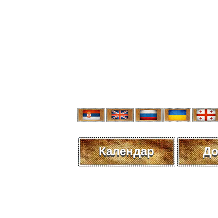
Календар
До