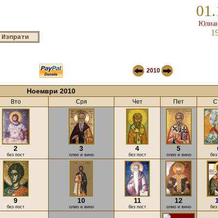
01.
Юлиан
1
2010
Ноември 2010
Вто
Сря
Чет
Пет
С
2
3
4
5
без пост
олио и вино
без пост
олио и вино
без
9
10
11
12
без пост
олио и вино
без пост
олио и вино
без