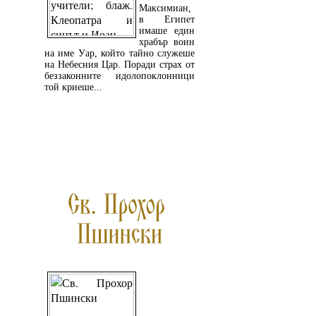
Максимиан,
в Египет
имаше един
храбър воин
на име Уар, който тайно служеше
на Небесния Цар. Поради страх от
беззаконните идолопоклонници
той криеше...
ПРОЧЕТЕТЕ ОЩЕ...