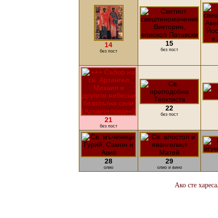
15
14
без пост
без пост
22
без пост
21
без пост
28
29
олио
олио и вино
Ако сте харес