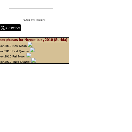
Podeli ovu stranicu
X / Twitter
on phases for November , 2010
(Serbia)
Nov 2010 New Moon
ov 2010 First Quarter
Nov 2010 Full Moon
ov 2010 Third Quarter