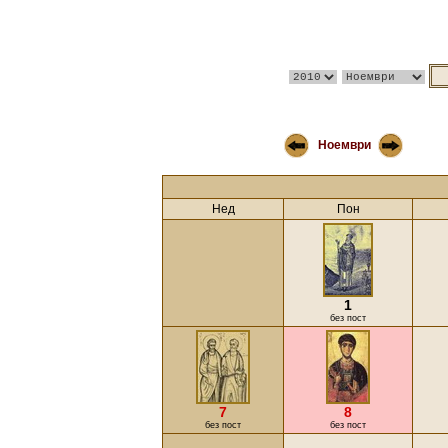
Ноември
Нед
Пон
1
без пост
7
8
без пост
без пост