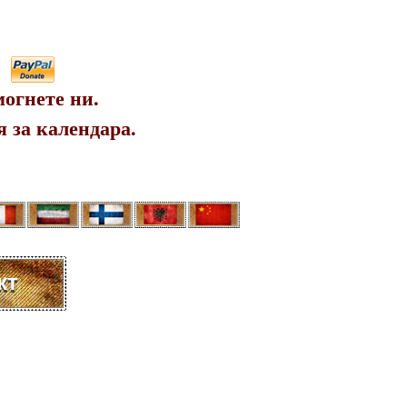
огнете ни.
 за календара.
кт