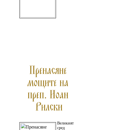
Великият
сред