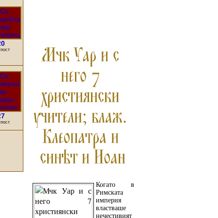
ПРОЧЕТЕТЕ ОЩЕ...
20
 пост
27
 пост
Когато в
Римската
империя
властваше
нечестивият