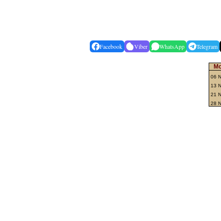
Facebook
Viber
WhatsApp
Telegram
Mo
06 
13 N
21 
28 N