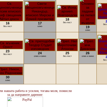
18
16
17
без пост
без
без пост
олио
19
олио
23
24
25
26
без пост
олио и вино
без пост
олио и вино
без
30
олио
али нашата работа и усилия, тогава моля, помисли
за да направите дарение: