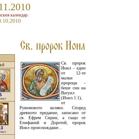
11.2010
ския календар:
9.10.2010
Св. пророк
ъб
Иоил - един
от 12-те
малки
пророци -
беше син на
Ватуил
6
(Иоил.1:1),
 пост
от
Рувимовото коляно. Според
древното предание, записано от
св. Ефрем Сирин, а също от
Епифаний и Доротей, пророк
13
Иоил произхождаше...
 пост