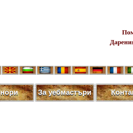
Пом
Дарения
нори
За уебмастъри
Конта