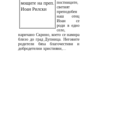
постниците,
светият
преподобен
наш отец
Иоан се
роди в едно
село,
наричано Скрино, което се намира
близо до град Дупница. Неговите
родители бяха благочестиви и
добродетелни християни,...
ПРОЧЕТЕТЕ ОЩЕ...