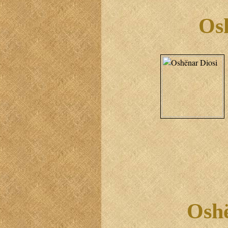
Os
Oshë