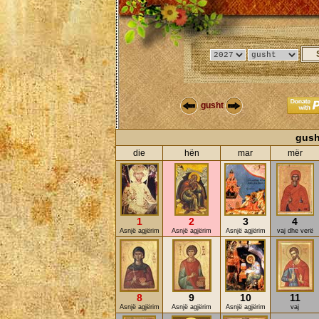
gusht
gush
die
hën
mar
mër
1
2
3
4
Asnjë agjërim
Asnjë agjërim
Asnjë agjërim
vaj dhe verë
8
9
10
11
Asnjë agjërim
Asnjë agjërim
Asnjë agjërim
vaj