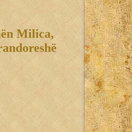
ën Milica,
randoreshë