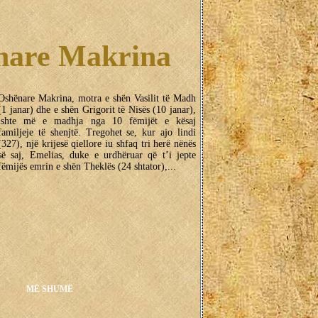
nare Makrina
Oshënare Makrina, motra e shën Vasilit të Madh
(1 janar) dhe e shën Grigorit të Nisës (10 janar),
ishte më e madhja nga 10 fëmijët e kësaj
familjeje të shenjtë. Tregohet se, kur ajo lindi
(327), një krijesë qiellore iu shfaq tri herë nënës
së saj, Emelias, duke e urdhëruar që t’i jepte
fëmijës emrin e shën Theklës (24 shtator),...
MË SHUMË