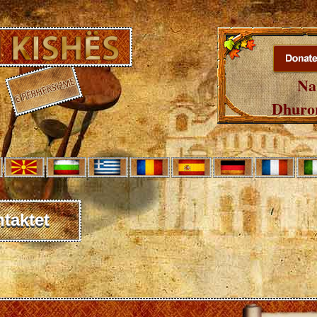
Na
Dhuron
taktet