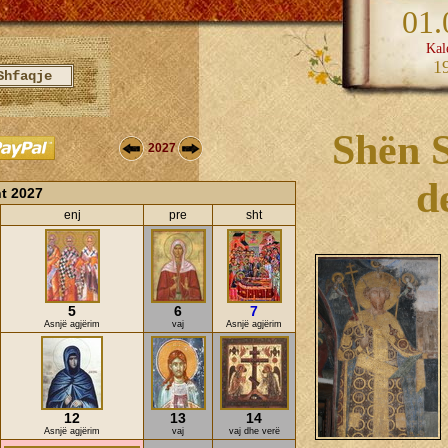
01.
Kal
1
Shën S
2027
d
t 2027
enj
pre
sht
5
6
7
Asnjë agjërim
vaj
Asnjë agjërim
12
13
14
Asnjë agjërim
vaj
vaj dhe verë