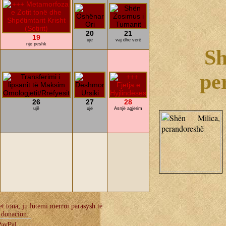
20
21
19
ujë
vaj dhe verë
nje peshk
Sh
pe
26
27
28
ujë
ujë
Asnjë agjërim
t tona, ju lutemi merrni parasysh të
 donacion: