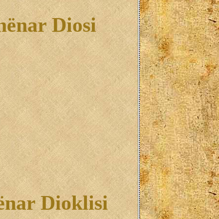
hënar Diosi
nar Dioklisi