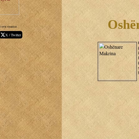
Oshë
i ovu stranicu
X / Twitter