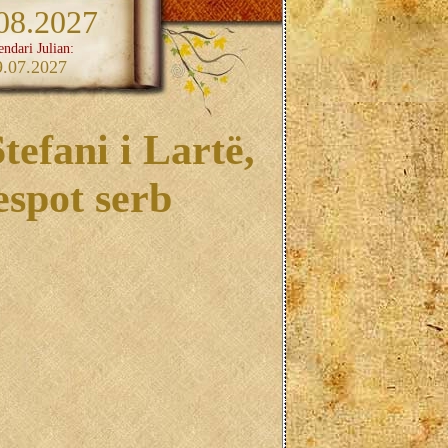
08.2027
endari Julian:
9.07.2027
tefani i Lartë,
espot serb