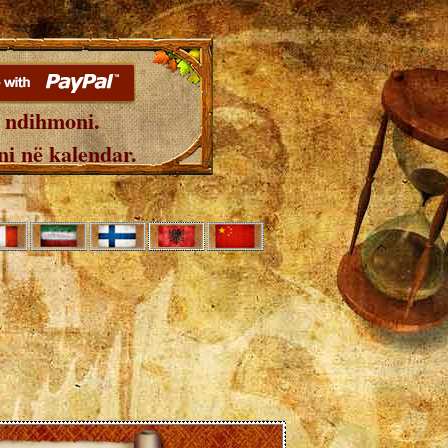
 ndihmoni.
i në kalendar.