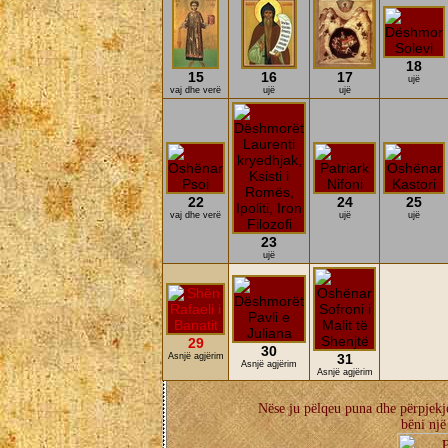
18
15
16
17
ujë
vaj dhe verë
ujë
ujë
22
24
25
vaj dhe verë
ujë
ujë
23
ujë
29
30
Asnjë agjërim
31
Asnjë agjërim
Asnjë agjërim
Nëse ju pëlqeu puna dhe përpjekje
bëni një