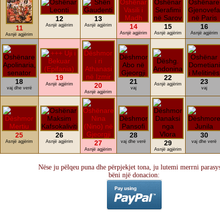
12
13
Asnjë agjërim
Asnjë agjërim
14
15
16
11
Asnjë agjërim
Asnjë agjërim
Asnjë agjërim
Asnjë agjërim
19
22
18
21
23
Asnjë agjërim
20
Asnjë agjërim
vaj dhe verë
vaj
vaj
Asnjë agjërim
25
26
28
30
Asnjë agjërim
Asnjë agjërim
27
vaj dhe verë
29
vaj dhe verë
Asnjë agjërim
Asnjë agjërim
Nëse ju pëlqeu puna dhe përpjekjet tona, ju lutemi merrni parasy
bëni një donacion: