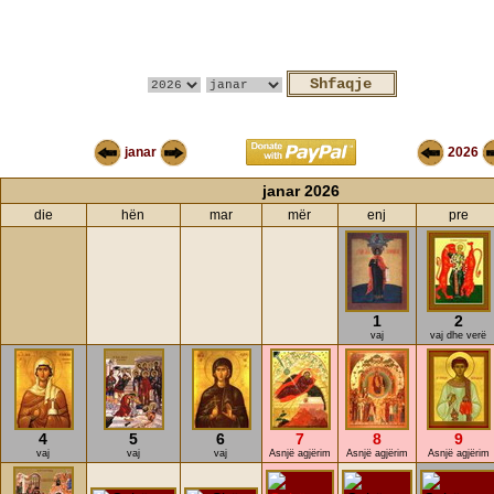
janar
2026
janar 2026
die
hën
mar
mër
enj
pre
1
2
vaj
vaj dhe verë
4
5
6
7
8
9
vaj
vaj
vaj
Asnjë agjërim
Asnjë agjërim
Asnjë agjërim