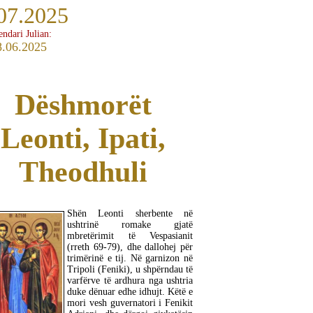
07.2025
endari Julian:
8.06.2025
Dëshmorët
Leonti, Ipati,
Theodhuli
Shën Leonti sherbente në
ushtrinë romake gjatë
mbretërimit të Vespasianit
(rreth 69-79), dhe dallohej për
trimërinë e tij. Në garnizon në
Tripoli (Feniki), u shpërndau të
varfërve të ardhura nga ushtria
duke dënuar edhe idhujt. Këtë e
mori vesh guvernatori i Fenikit