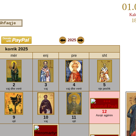
01.
Kal
1
2025
korrik 2025
mër
enj
pre
sht
2
3
4
5
vaj dhe verë
vaj
vaj dhe verë
nje peshk
12
Asnjë agjërim
9
10
11
ujë
vaj
ujë