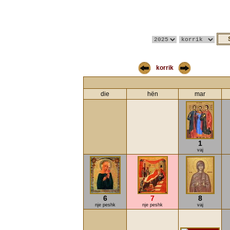
korrik
die
hën
mar
1
vaj
6
7
8
nje peshk
nje peshk
vaj