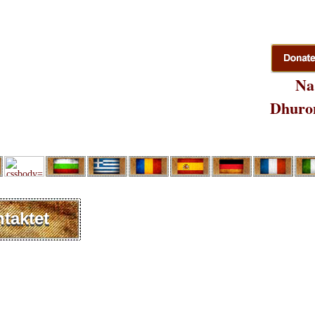
Na
Dhuron
taktet