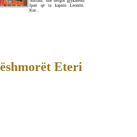
Adriani, dhe dërgoi gjykatësin
Ipati që ta kapnin Leontin.
Kur...
MË SHUMË
ëshmorët Eteri