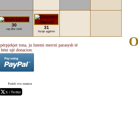
30
31
vaj dhe verë
Asnjë agjërim
O
përpjekjet tona, ju lutemi merrni parasysh të
bëni një donacion:
Podeli ovu stranicu
X / Twitter