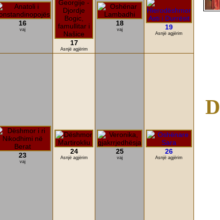
16
18
19
vaj
vaj
Asnjë agjërim
17
Asnjë agjërim
D
24
25
26
23
Asnjë agjërim
vaj
Asnjë agjërim
vaj