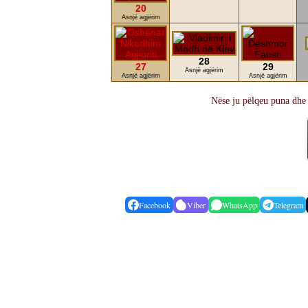
20
Asnjë agjërim
28
27
29
Asnjë agjërim
Asnjë agjërim
Asnjë agjërim
Nëse ju pëlqeu puna dhe 
Facebook
Viber
WhatsApp
Telegram