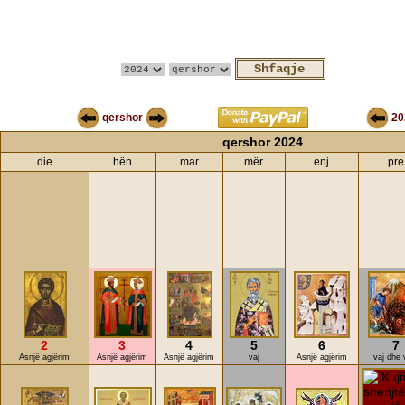
qershor
20
qershor 2024
die
hën
mar
mër
enj
pre
2
3
4
5
6
7
Asnjë agjërim
Asnjë agjërim
Asnjë agjërim
vaj
Asnjë agjërim
vaj dhe 