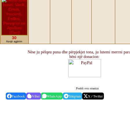
30
Asnjë agjërim
Nëse ju pëlqeu puna dhe përpjekjet tona, ju lutemi merrni par
bëni një donacion:
Podeli ovu stranicu
Facebook
Viber
WhatsApp
Telegram
X / Twitter