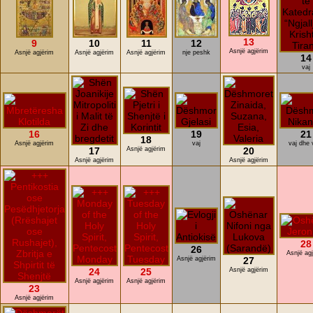
13
9
10
11
12
Asnjë agjërim
Asnjë agjërim
Asnjë agjërim
Asnjë agjërim
nje peshk
14
vaj
16
19
21
18
Asnjë agjërim
vaj
vaj dhe 
17
Asnjë agjërim
20
Asnjë agjërim
Asnjë agjërim
28
26
Asnjë ag
Asnjë agjërim
27
24
25
Asnjë agjërim
Asnjë agjërim
Asnjë agjërim
23
Asnjë agjërim