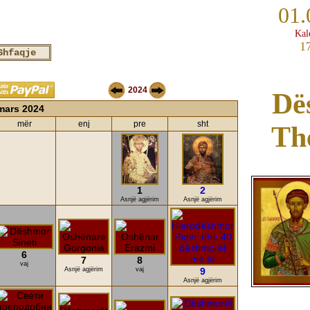
01.
Kal
1
2024
Dë
mars 2024
mër
enj
pre
sht
Th
1
2
Asnjë agjërim
Asnjë agjërim
6
7
8
vaj
Asnjë agjërim
vaj
9
Asnjë agjërim