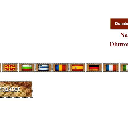
Na
Dhuron
taktet