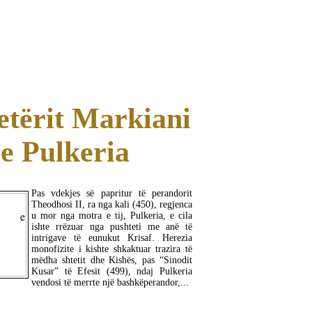
MË SHUMË
tërit Markiani
e Pulkeria
Pas vdekjes së papritur të perandorit
Theodhosi II, ra nga kali (450), regjenca
u mor nga motra e tij, Pulkeria, e cila
ishte rrëzuar nga pushteti me anë të
intrigave të eunukut Krisaf. Herezia
monofizite i kishte shkaktuar trazira të
mëdha shtetit dhe Kishës, pas “Sinodit
Kusar” të Efesit (499), ndaj Pulkeria
vendosi të merrte një bashkëperandor,...