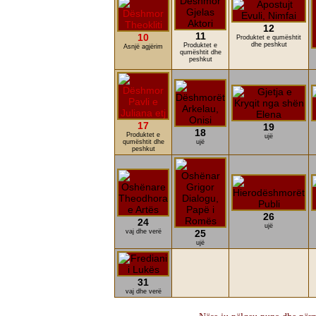
12
11
10
Produktet e qumështit
dhe peshkut
Produktet e
Asnjë agjërim
qumështit dhe
peshkut
17
19
18
Produktet e
ujë
qumështit dhe
ujë
peshkut
26
24
ujë
vaj dhe verë
25
ujë
31
vaj dhe verë