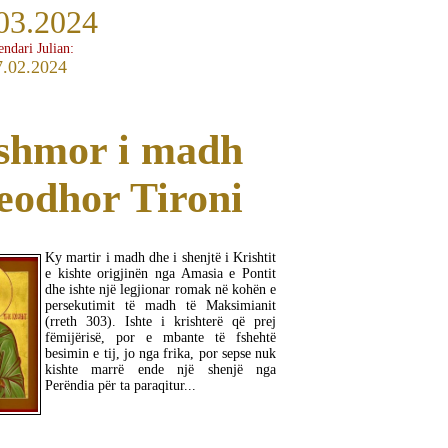
03.2024
endari Julian:
7.02.2024
shmor i madh
eodhor Tironi
Ky martir i madh dhe i shenjtë i Krishtit
e kishte origjinën nga Amasia e Pontit
dhe ishte një legjionar romak në kohën e
persekutimit të madh të Maksimianit
(rreth 303). Ishte i krishterë që prej
fëmijërisë, por e mbante të fshehtë
besimin e tij, jo nga frika, por sepse nuk
kishte marrë ende një shenjë nga
Perëndia për ta paraqitur...