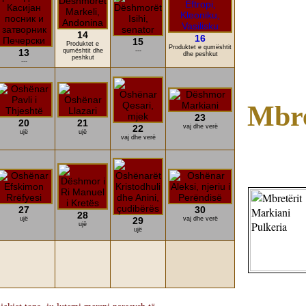
14
16
15
Produktet e
Produktet e qumështit
13
qumështit dhe
---
dhe peshkut
peshkut
---
Mbre
23
20
21
22
vaj dhe verë
ujë
ujë
vaj dhe verë
27
30
28
ujë
29
vaj dhe verë
ujë
ujë