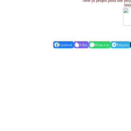
Nëse ju pëlqeu puna dhe përpj
bën
Facebook
Viber
WhatsApp
Telegram