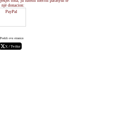
ekjet tona, ju lutemi merrni parasysh të
i një donacion:
Podeli ovu stranicu
X / Twitter