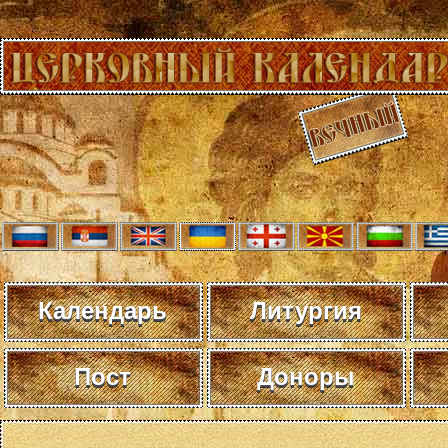
Календарь
Литургия
Пост
Доноры