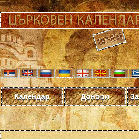
Календар
Донори
За