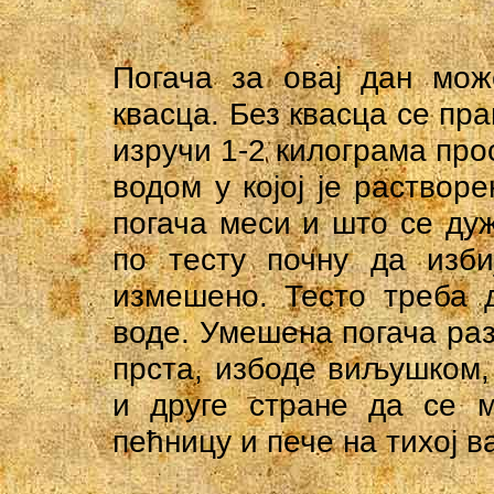
Погача за овај дан мож
квасца. Без квасца се пр
изручи 1-2 килограма про
водом у којој је раствор
погача меси и што се дуж
по тесту почну да изби
измешено. Тесто треба 
воде. Умешена погача раз
прста, избоде виљушком, 
и друге стране да се м
пећницу и пече на тихој в