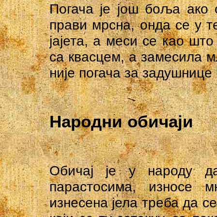
Погача је још боља ако 
прави мрсна, онда се у т
јајета, а меси се као што
са квасцем, а замесила мл
није погача за задушнице 
Народни обичаји
Обичај је у народу 
парастосима, износе м
изнесена јела треба да с