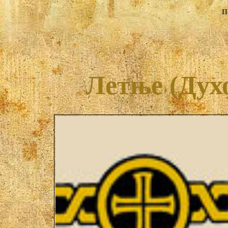
П
Летње (Дух