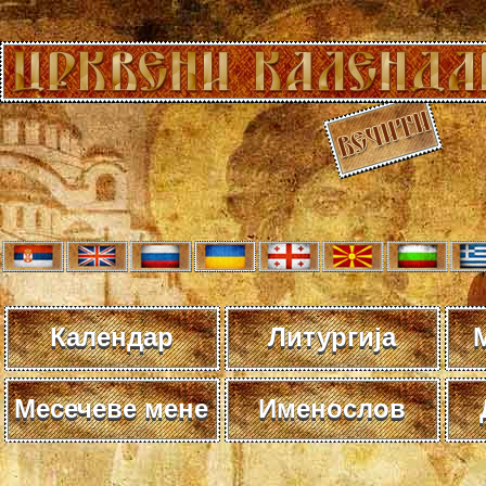
Календар
Литургија
Месечеве мене
Именослов