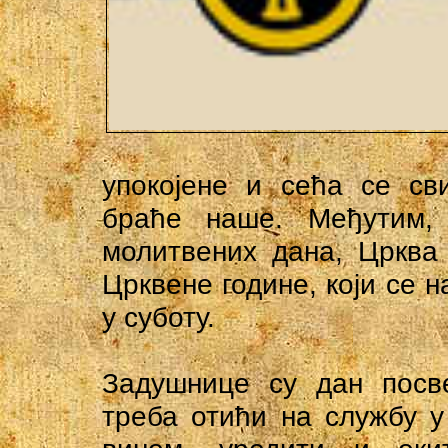
упокојене и сећа се св
браће наше. Међутим,
молитвених дана, Црква
Црквене године, који се н
у суботу.
Задушнице су дан посве
треба отићи на службу у