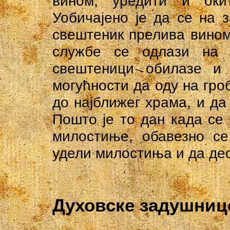
вином, уредити и оки
Уобичајено је да се на з
свештеник прелива вином
службе се одлази на 
свештеници обилазе и 
могућности да оду на гро
до најближег храма, и да 
Пошто је то дан када с
милостиње, обавезно се
удели милостиња и да део
Духовске задушниц