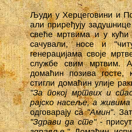
Људи у Херцеговини и П
али приређују задушнице
свеће мртвима и у кући 
сачували, носе и "чит
генерацијама своје мртв
службе свим мртвим. А
домаћин позива госте, 
стигли домаћин улије рак
"За покој мртвих и спа
рајско насеље, а живима
одговарају са
"Амин"
. За
"Здрави да сте"
- прису
здравље."
Домаћин испиј