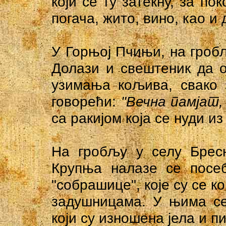
који се ту затекну, за по
погача, жито, вино, као и 
У Горњој Пчињи, на гроб
Долази и свештеник да 
узимања кољива, свако 
говорећи:
"Вечна памјат,
са ракијом која се нуди из
На гробљу у селу Бресн
Крупња налазе се посеб
"собрашице", које су се к
задушницама. У њима се
који су изношена јела и п