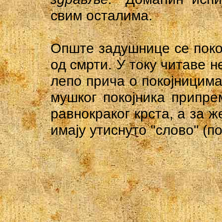
свим осталима.
Опште задушнице се покој
од смрти. У току читаве н
лепо прича ο покојницима.
мушког покојника припре
равнокраког крста, а за ж
имају утиснуто "слово" (п