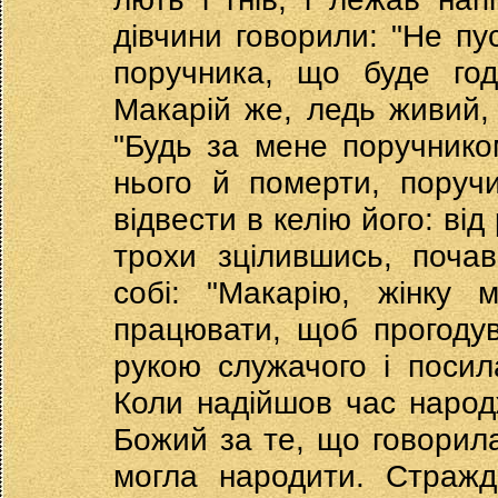
дівчини говорили: "Не пу
поручника, що буде год
Макарій же, ледь живий,
"Будь за мене поручником
нього й померти, поручи
відвести в келію його: від 
трохи зцілившись, почав
собі: "Макарію, жінку 
працювати, щоб прогодув
рукою служачого і посила
Коли надійшов час народж
Божий за те, що говорила
могла народити. Стражда