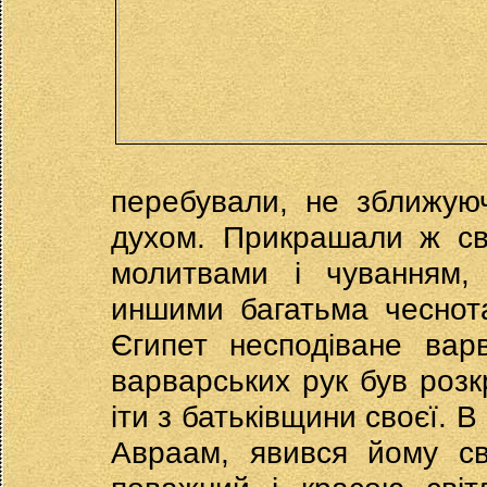
перебували, не зближуюч
духом. Прикрашали ж св
молитвами і чуванням,
иншими багатьма чеснот
Єгипет несподіване варв
варварських рук був розк
іти з батьківщини своєї. В
Авраам, явився йому св