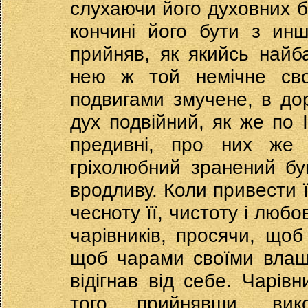
слухаючи його духовних б
кончині його бути з ин
прийняв, як якийсь найб
нею ж той немічне своє
подвигами змучене, в до
дух подвійний, як же по 
предивні, про них же 
гріхолюбний зранений бу
вродливу. Коли привести ї
чесноту її, чистоту і люб
чарівників, просячи, що
щоб чарами своїми влашт
відігнав від себе. Чарівн
того прийнявши, вик