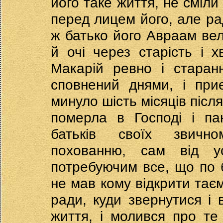
його таке життя, не сміли
перед лицем його, але рад
ж батько його Авраам вел
й очі через старість і 
Макарій ревно і старан
сповнений днями, і при
минуло шість місяців післ
померла в Господі і па
батьків своїх звичн
похованню, сам від у
потребуючим все, що по 
не мав кому відкрити таєм
ради, куди звернутися і 
життя, і молився про т