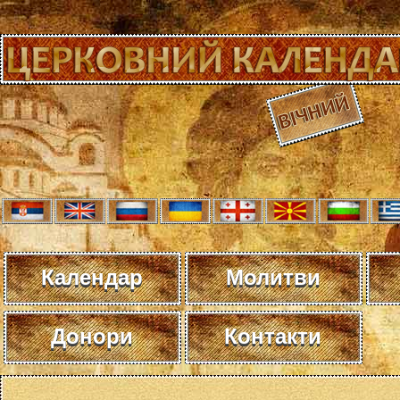
Календар
Молитви
Донори
Контакти