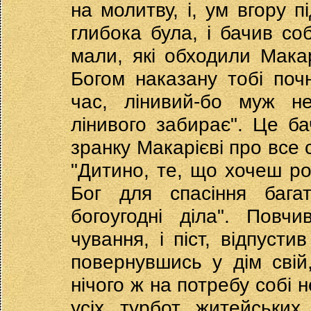
на молитву, і, ум вгору п
глибока була, і бачив со
мали, які обходили Макар
Богом наказану тобі поч
час, лінивий-бо муж н
лінивого забирає". Це б
зранку Макарієві про все с
"Дитино, те, що хочеш р
Бог для спасіння багат
богоугодні діла". Повч
чування, і піст, відпуст
повернувшись у дім сві
нічого ж на потребу собі 
усіх турбот житейських