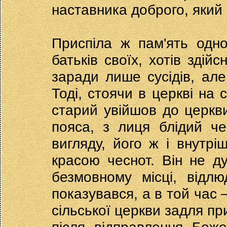
наставника доброго, який 
Приспіла ж пам'ять одно
батьків своїх, хотів здій
заради лише сусідів, але
Тоді, стоячи в церкві на 
старий увійшов до церкв
пояса, з лиця блідий ч
вигляду, його ж і внутр
красою чеснот. Він не д
безмовному місці, відл
показувався, а в той час
сільської церкви задля пр