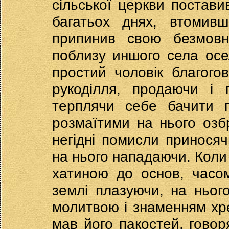
сільської церкви постави
багатьох днях, втомив
припинив свою безмовні
поблизу иншого села ос
простий чоловік благого
рукоділля, продаючи і 
терплячи себе бачити п
розмаїтими на нього озб
негідні помисли принося
на нього нападаючи. Коли 
хатиною до основ, часо
землі плазуючи, на ньог
молитвою і знаменням хр
мав його пакостей, говор