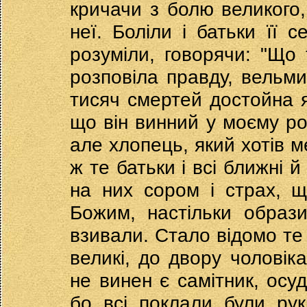
кричачи з болю великого
неї. Боліли і батьки її с
розуміли, говорячи: "Що 
розповіла правду, вельми 
тисяч смертей достойна я
що він винний у моєму роз
але хлопець, який хотів м
ж те батьки і всі ближні 
на них сором і страх, 
Божим, настільки образи
взивали. Стало відомо те п
великі, до двору чоловіка
не винен є самітник, осу
бо всі поклали були рук