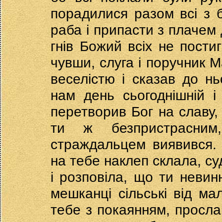
порадилися разом всі з б
раба і припасти з плачем 
гнів Божий всіх не пости
чувши, слуга і поручник М
веселістю і сказав до нь
нам день сьогоднішній і
перетворив Бог на славу, 
ти ж безпристрасним
страждальцем виявився.
на тебе наклеп склала, су
і розповіла, що ти невинн
мешканці сільські від ма
тебе з покаянням, прослав