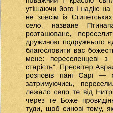
поважний і красою світ
утішаючи його і надію на
не зовсім із Єгипетських
село, назване Птина
розташоване, пересели
дружиною подружнього є
благословити вас божест
мене: переселенцеві з
старість". Пресвітер Авра
розповів пані Сарі — о
затримуючись, пересел
лежало село те від Нитрій
через те Боже провидін
туди, щоб синові тому, я