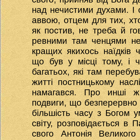
над нечистими духами. І 
аввою, отцем для тих, хто
як постив, не треба й го
ревними там ченцями не
кращих якихось наїдків ч
що був у місці тому, і 
багатьох, які там перебу
житті постницькому насл
намагався. Про инші ж
подвиги, що безперервно б
більшість часу з Богом 
світу, розповідається в П
свого Антонія Великого