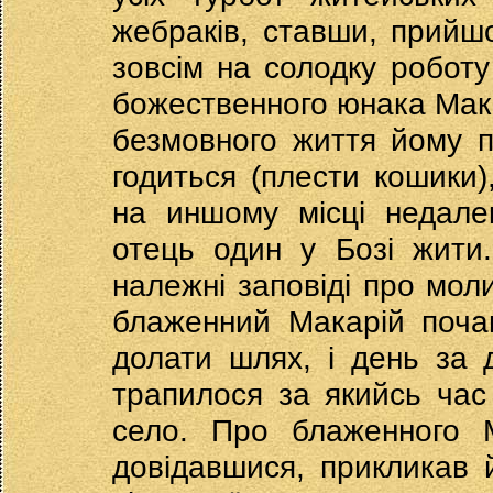
жебраків, ставши, прийш
зовсім на солодку роботу
божественного юнака Мака
безмовного життя йому п
годиться (плести кошики
на иншому місці недале
отець один у Бозі жити.
належні заповіді про молит
блаженний Макарій поча
долати шлях, і день за 
трапилося за якийсь час
село. Про блаженного М
довідавшися, прикликав 