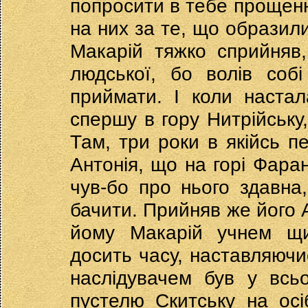
попросити в тебе прощен
на них за те, що образил
Макарій тяжко сприйняв
людської, бо волів соб
приймати. І коли настала
спершу в гору Нитрійську,
Там, три роки в якійсь п
Антонія, що на горі Фаран
чув-бо про нього здавна
бачити. Прийняв же його 
йому Макарій учнем щи
досить часу, наставляючи
наслідувачем був у всь
пустелю Скитську на осі