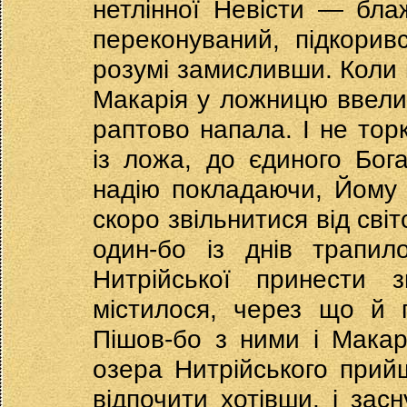
нетлінної Невісти — бла
переконуваний, підкоривс
розумі замисливши. Коли 
Макарія у ложницю ввели,
раптово напала. І не то
із ложа, до єдиного Бог
надію покладаючи, Йому
скоро звільнитися від сві
один-бо із днів трапил
Нитрійської принести з
містилося, через що й 
Пішов-бо з ними і Макарі
озера Нитрійського прий
відпочити хотівши, і засн