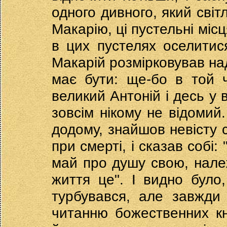
одного дивного, який світ
Макарію, ці пустельні міс
в цих пустелях оселитися
Макарій розмірковував над
має бути: ще-бо в той ч
великий Антоній і десь у 
зовсім нікому не відомий.
додому, знайшов невісту 
при смерті, і сказав собі
май про душу свою, нале
життя це". І видно бул
турбувався, але завжди
читанню божественних кн