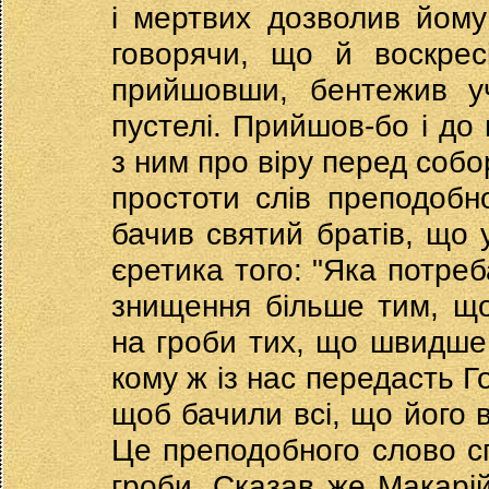
і мертвих дозволив йому
говорячи, що й воскрес
прийшовши, бентежив у
пустелі. Прийшов-бо і до
з ним про віру перед собо
простоти слів преподобно
бачив святий братів, що у
єретика того: "Яка потре
знищення більше тим, що
на гроби тих, що швидше 
кому ж із нас передасть Г
щоб бачили всі, що його в
Це преподобного слово сп
гроби. Сказав же Макарі