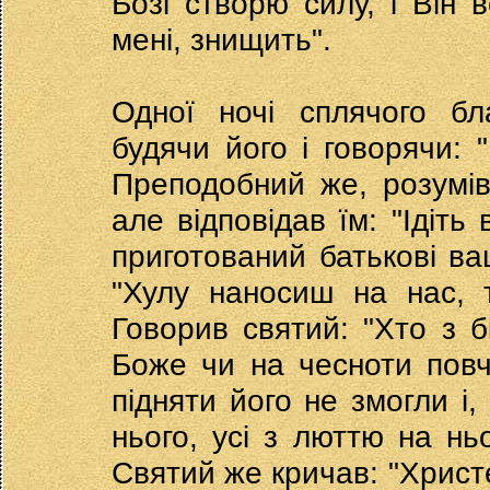
Бозі створю силу, і Він в
мені, знищить".
Одної ночі сплячого бл
будячи його і говорячи: "
Преподобний же, розумівш
але відповідав їм: "Ідіть 
приготований батькові ва
"Хулу наносиш на нас, 
Говорив святий: "Хто з бі
Боже чи на чесноти повч
підняти його не змогли і
нього, усі з люттю на нь
Святий же кричав: "Христе