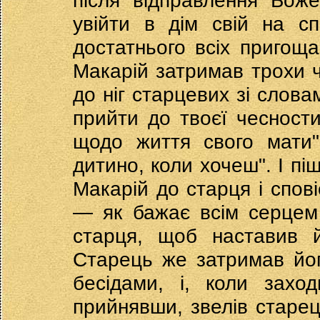
після відправлення Боже
увійти в дім свій на сп
достатнього всіх пригоща
Макарій затримав трохи ч
до ніг старцевих зі слова
прийти до твоєї чесност
щодо життя свого мати"
дитино, коли хочеш". І пі
Макарій до старця і спові
— як бажає всім серцем
старця, щоб наставив 
Старець же затримав йо
бесідами, і, коли захо
прийнявши, звелів старец