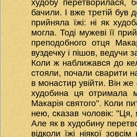
худобу перетворилася, бо
бачили. І вже третій був д
прийняла їжі: ні як худоб
могла. Тоді мужеві її при
преподобного отця Макар
вуздечку і пішов, ведучи 
Коли ж наближався до келі
стояли, почали сварити н
в монастир увійти. Він же
худобина ця отримала м
Макарія святого". Коли пи
нею, сказав чоловік: "Ця,
Але як в худобину перетво
відколи їжі ніякої зовсім