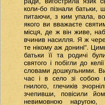
ради, вигострила язик св
коли-бо пізнали батьки, щ
питаючи, з ким упала, во
якого ви вважаєте святим
місця, де ж він живе, наб
вчинив насилля. Я ж чере
те нікому аж донині". Цим
батьки її та родичі бул
святого і побігли до келі
словами дошкульними. Вит
час і в село зі собою 
гнилого, глечиків зчорні
зчепивши, повісили йо
невимовною наругою, 