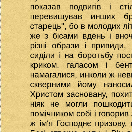
показав подвигів і ст
перевищував инших бр
старець", бо в молодих лі
же з бісами вдень і вно
різні образи і привиди, 
сиділи і на боротьбу пос
криком, галасом і бен
намагалися, инколи ж нев
скверними йому наносил
Христом засновану, похит
ніяк не могли пошкодит
помічником собі і говорив 
ж ім'я Господнє призову,