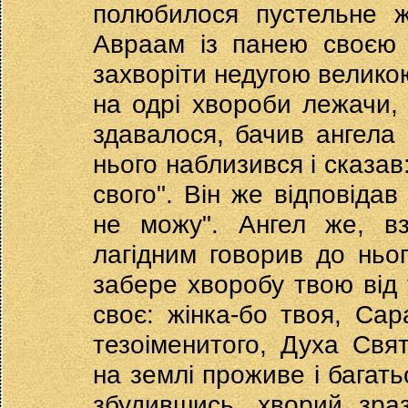
полюбилося пустельне ж
Авраам із панею своєю 
захворіти недугою великою
на одрі хвороби лежачи, 
здавалося, бачив ангела 
нього наблизився і сказав
свого". Він же відповідав
не можу". Ангел же, вз
лагідним говорив до ньог
забере хворобу твою від 
своє: жінка-бо твоя, Сар
тезоіменитого, Духа Свя
на землі проживе і багать
збудившись, хворий зраз