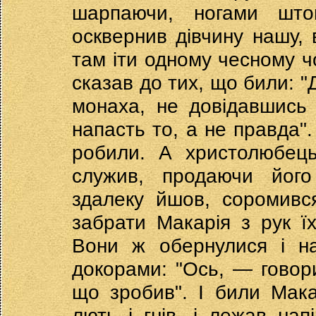
шарпаючи, ногами што
осквернив дівчину нашу, в
там іти одному чесному чо
сказав до тих, що били: "
монаха, не довідавшись
напасть то, а не правда"
робили. А христолюбець
служив, продаючи його
здалеку йшов, соромився
забрати Макарія з рук їх
Вони ж обернулися і на
докорами: "Ось, — говор
що зробив". І били Мака
лють і гнів, і лежав нап