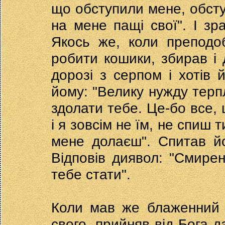
що обступили мене, обступ
на мене пащі свої". І зр
Якось же, коли преподоб
робити кошики, збирав і д
дорозі з серпом і хотів й
йому: "Велику нужду терп
здолати тебе. Це-бо все, 
і я зовсім не їм, не спиш т
мене долаєш". Спитав йо
Відповів диявол: "Смирен
тебе стати".
Коли мав же блаженний 
свого, прийняв від Бога д