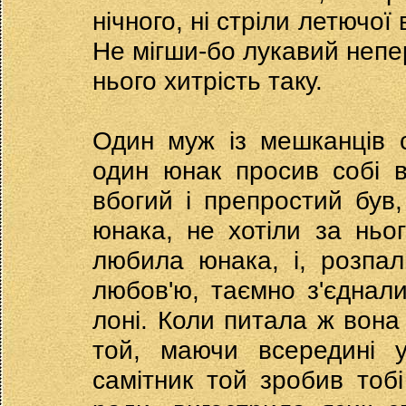
нічного, ні стріли летючої 
Не мігши-бо лукавий неп
нього хитрість таку.
Один муж із мешканців с
один юнак просив собі 
вбогий і препростий був,
юнака, не хотіли за ньо
любила юнака, і, розпа
любов'ю, таємно з'єднали
лоні. Коли питала ж вона 
той, маючи всередині у
самітник той зробив тоб