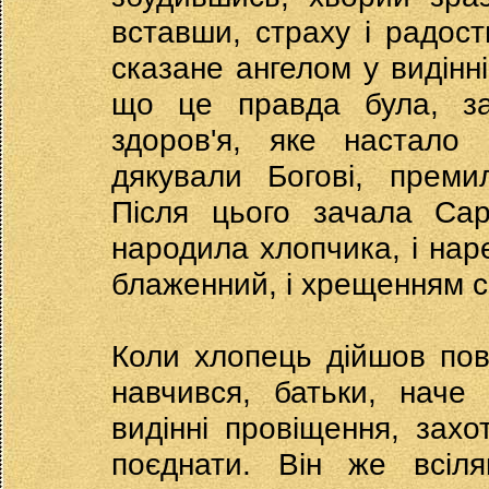
вставши, страху і радост
сказане ангелом у видінні
що це правда була, за
здоров'я, яке настало 
дякували Богові, преми
Після цього зачала Сар
народила хлопчика, і нар
блаженний, і хрещенням с
Коли хлопець дійшов пов
навчився, батьки, наче
видінні провіщення, захот
поєднати. Він же всіля