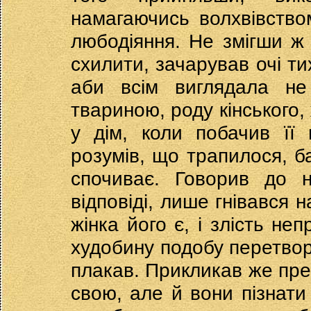
намагаючись волхвівство
любодіяння. Не змігши ж 
схилити, зачарував очі ти
аби всім виглядала не
твариною, роду кінського, 
у дім, коли побачив її 
розумів, що трапилося, б
спочиває. Говорив до н
відповіді, лише гнівався 
жінка його є, і злість не
худобину подобу перетворе
плакав. Прикликав же пресв
свою, але й вони пізнати 