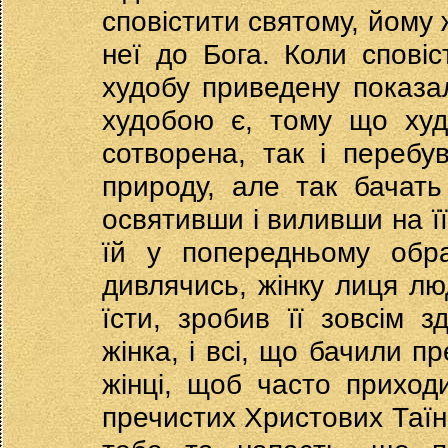
сповістити святому, йому 
неї до Бога. Коли спові
худобу приведену показал
худобою є, тому що худ
сотворена, так і перебу
природу, але так бачать 
освятивши і виливши на її
їй у попередньому обра
дивлячись, жінку лиця люд
їсти, зробив її зовсім з
жінка, і всі, що бачили п
жінці, щоб часто приход
пречистих Христових Таїнс