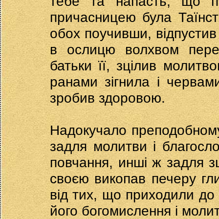
тебе та напасть, що п'
причасницею була Таїнст
обох поучивши, відпустив 
в ослицю волхвом перет
батьки її, зцілив молитво
ранами зігнила і червам
зробив здоровою.
Надокучало преподобному
задля молитви і благосло
повчання, инші ж задля зц
своєю викопав печеру глиб
від тих, що приходили до 
його богомислення і молит