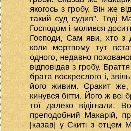
якогось з гробу. Він же в
такий суд судив". Тоді М
Господом і молився досить,
Господи, Сам яви, хто з 
коли мертвому тут вста
одного, недавно похованог
відповідав з гробу. Братт
брата воскреслого і, звіл
його живим. Єракит же,
кинувся бігти. Його ж всі 
тої далеко відігнали. 
преподобний Макарій, пр
[казав] у Скиті з отцем 