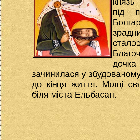
князь
під 
Болга
зрадни
стал
Благо
дочк
зачинилася у збудованому 
до кінця життя. Мощі свя
біля міста Ельбасан.