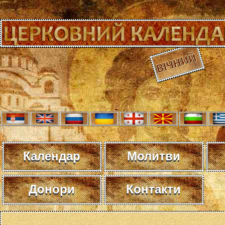
Календар
Молитви
Донори
Контакти