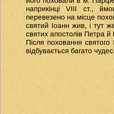
його поховали в м. Парфе
наприкінці VIII ст., й
перевезено на місце похо
святий Іоанн жив, і тут 
святих апостолів Петра й
Після поховання святого 
відбувається багато чудес