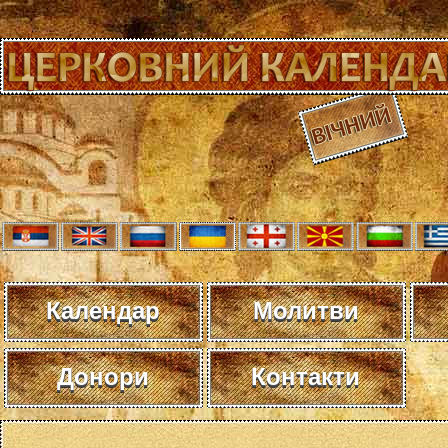
Календар
Молитви
Донори
Контакти