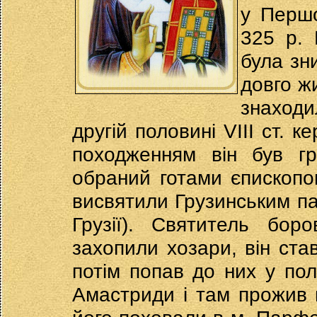
у Першо
325 р. 
була зн
довго ж
знаходи
другій половині VIII ст. 
походженням він був г
обраний готами єпископом
висвятили Грузинським пат
Грузії). Святитель бор
захопили хозари, він став
потім попав до них у пол
Амастриди і там прожив 