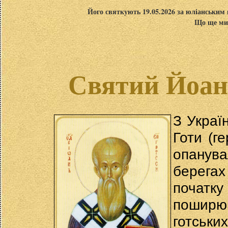
Його святкують 19.05.2026 за юліанським 
Що ще ми 
Святий Йоан
З Украї
Готи (г
опанув
берега
початк
поширю
готськи