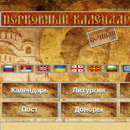
Календарь
Литургия
Пост
Доноры