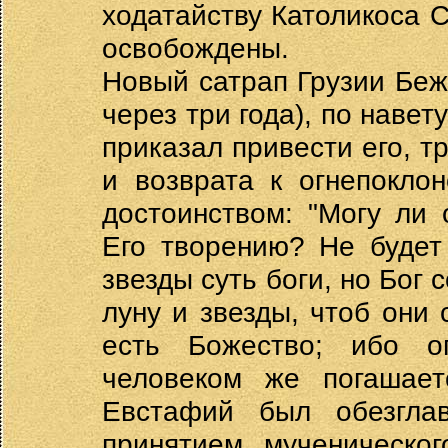
ходатайству Католикоса С
освобождены.
Новый сатрап Грузии Беж
через три года), по навет
приказал привести его, т
и возврата к огнепокло
достоинством: "Могу ли 
Его творению? Не будет 
звезды суть боги, но Бог 
луну и звезды, чтоб они 
есть Божество; ибо о
человеком же погашает
Евстафий был обезгла
принятием мученическо