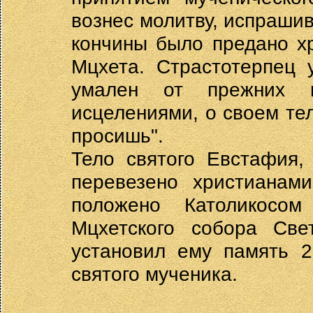
вознес молитву, испрашив
кончины было предано х
Мцхета. Страстотерпец 
умален от прежних м
исцелениями, о своем теле
просишь".
Тело святого Евстафия,
перевезено христианам
положено Католикосо
Мцхетского собора Све
установил ему память 2
святого мученика.