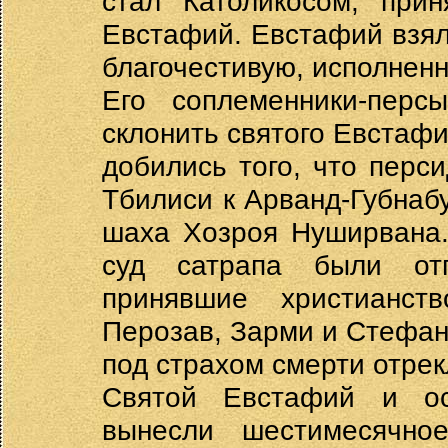
стал Католикосом, при
Евстафий. Евстафий взял
благочестивую, исполнен
Его соплеменники-пер
склонить святого Евстафи
добились того, что перси
Тбилиси к Арванд-Губнабу
шаха Хозроя Нуширвана.
суд сатрапа были от
принявшие христианств
Перозав, Зарми и Стефан.
под страхом смерти отрек
Святой Евстафий и ос
вынесли шестимесячн