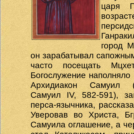
царя Г
возрас
персидс
Ганрак
город М
он зарабатывал сапожны
часто посещать Мцхет
Богослужение наполняло 
Архидиакон Самуил (б
Самуил IV, 582-591), з
перса-язычника, рассказ
Уверовав во Христа, Бг
Самуила оглашение, а че