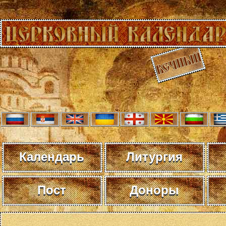
Календарь
Литургия
Пост
Доноры