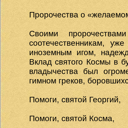
Пророчества о «желаемо
Своими пророчествам
соотечественникам, уж
иноземным игом, надежд
Вклад святого Космы в б
владычества был огроме
гимном греков, боровших
Помоги, святой Георгий,
Помоги, святой Косма,