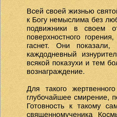
Всей своей жизнью свято
к Богу немыслима без люб
подвижники в своем 
поверхностного горения,
гаснет. Они показали,
каждодневный изнурите
всякой показухи и тем б
вознаграждение.
Для такого жертвенного
глубочайшее смирение, п
Готовность к такому са
священномученика Косм