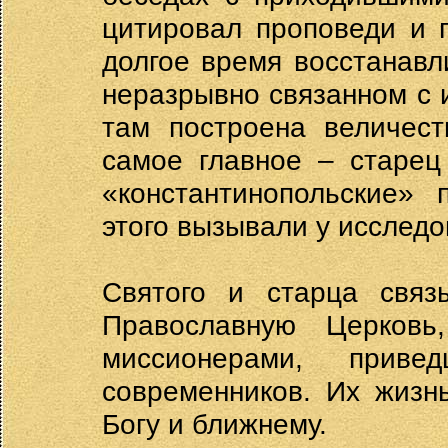
цитировал проповеди и п
долгое время восстанавл
неразрывно связанном с 
там построена величест
самое главное – старец
«константинопольские» 
этого вызывали у исслед
Святого и старца свя
Православную Церков
миссионерами, прив
современников. Их жизн
Богу и ближнему.