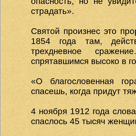
опасность, но не увиди
страдать».
Святой произнес это про
1854 года там, действ
трехдневное сражени
спрятавшимся высоко в го
«О благословенная го
спасешь, когда придут тя
4 ноября 1912 года слова
спаслось 45 тысяч женщин