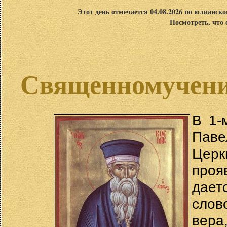
Этот день отмечается 04.08.2026 по юлианск
Посмотреть, что 
Священномучени
В 1-
Паве
Церк
проя
дает
слов
вер