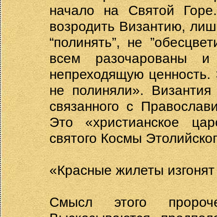
начало на Святой Горе
возродить Византию, лишь
“полинять”, не ”обесцве
всем разочарованы и
непреходящую ценность. 
не полиняли». Византия
связанного с Православ
Это «христианское цар
святого Космы Этолийског
«Красные жилеты изгонят 
Смысл этого пророч