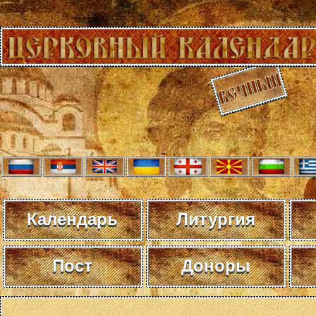
Календарь
Литургия
Пост
Доноры