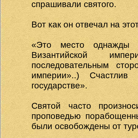
спрашивали святого.
Вот как он отвечал на это
«Это место однажды с
Византийской имп
последовательным стор
империи»..) Счастли
государстве».
Святой часто произнос
проповедью порабощенны
были освобождены от тур