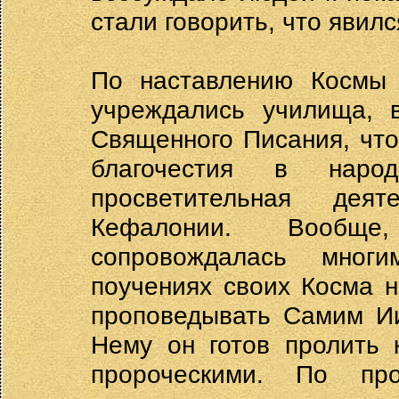
стали говорить, что явил
По наставлению Космы
учреждались училища, 
Священного Писания, что
благочестия в наро
просветительная дея
Кефалонии. Вообщ
сопровождалась мног
поучениях своих Косма н
проповедывать Самим Ии
Нему он готов пролить 
пророческими. По пр