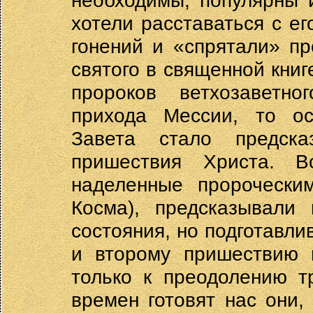
необходимы, популярны 
хотели расставаться с е
гонений и «спрятали» пр
святого в священной книг
пророков ветхозаветн
прихода Мессии, то о
Завета стало предск
пришествия Христа. В
наделенные пророчески
Косма), предсказывали
состояния, но подготавли
и второму пришествию 
только к преодолению т
времен готовят нас они,