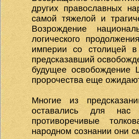
других православных на
самой тяжелой и трагич
Возрождение национал
логического продолжени
империи со столицей в 
предсказавший освобожден
будущее освобождение Ц
пророчества еще ожидают
Многие из предсказан
оставались для нас
противоречивые толко
народном сознании они 