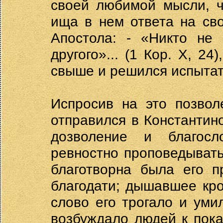
своей любимой мысли, ч
ища в нем ответа на сво
Апостола: - «Никто не 
другого»... (1 Кор. X, 2
свыше и решился испытат
Испросив на это позвол
отправился в Константин
дозволение и благосл
ревностно проповедывать
благотворна была его п
благодати; дышавшее кр
слово его трогало и ум
возбуждало людей к пок