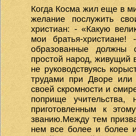
Когда Косма жил еще в ми
желание послужить сво
христиан: - «Какую вел
мои братья-христиане! 
образованные должны с
простой народ, живущий в
не руководствуясь коры
трудами при Дворе или 
своей скромности и смир
поприще учительства, 
приготовленным к этом
званию.Между тем призва
нем все более и более 