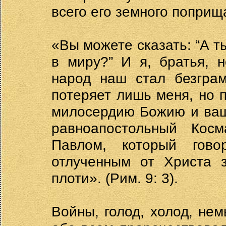
всего его земного поприщ
«Вы можете сказать: “А т
в миру?” И я, братья, 
народ наш стал безграм
потеряет лишь меня, но 
милосердию Божию и ваш
равноапостольный Кос
Павлом, который гов
отлученным от Христа 
плоти». (Рим. 9: 3).
Войны, голод, холод, не