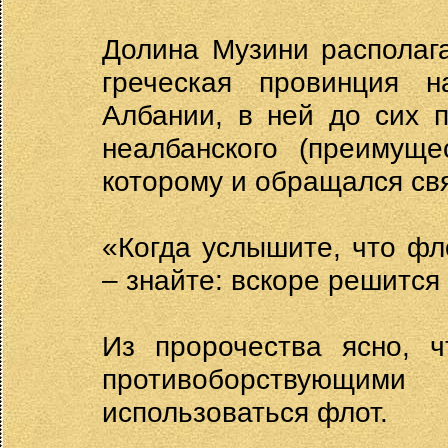
Долина Музини располаг
греческая провинция н
Албании, в ней до сих 
неалбанского (преимуще
которому и обращался св
«Когда услышите, что ф
– знайте: вскоре решится
Из пророчества ясно, ч
противоборствующи
использоваться флот.