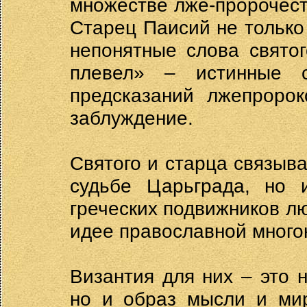
множестве лже-пророчес
Старец Паисий не только
непонятные слова святог
плевел» – истинные с
предсказаний лжепроро
заблуждение.
Святого и старца связыв
судьбе Царьграда, но 
греческих подвижников л
идее православной много
Византия для них – это 
но и образ мысли и ми