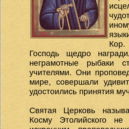
исц
чудо
ином
язык
Кор.
Господь щедро награди
неграмотные рыбаки с
учителями. Они пропове
мире, совершали удивит
удостоились принятия муч
Святая Церковь называ
Косму Этолийского не