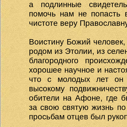
а подлинные свидетель
помочь нам не попасть 
чистоте веру Православн
Воистину Божий человек,
родом из Этолии, из селен
благородного происхож
хорошее научное и насто
что с молодых лет он
высокому подвижничеств
обители на Афоне, где б
за свою святую жизнь п
просьбам отцев был руко