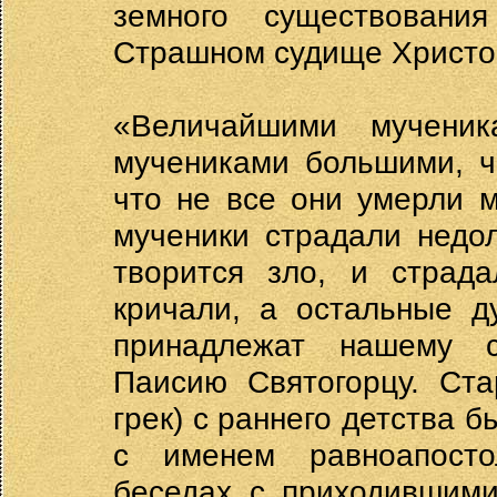
земного существовани
Страшном судище Христо
«Величайшими мучени
мучениками большими, ч
что не все они умерли 
мученики страдали недол
творится зло, и страда
кричали, а остальные д
принадлежат нашему с
Паисию Святогорцу. Ста
грек) с раннего детства 
с именем равноапосто
беседах с приходившими