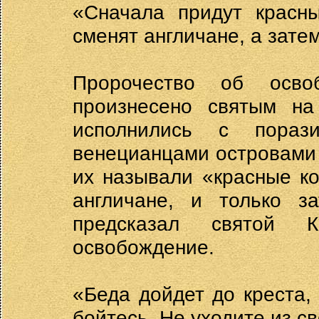
«Сначала придут красны
сменят англичане, а затем
Пророчество об осво
произнесено святым на
исполнились с пораз
венецианцами островами 
их называли «красные кол
англичане, и только з
предсказал святой К
освобождение.
«Беда дойдет до креста,
бойтесь. Не уходите из с