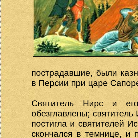
пострадавшие, были казн
в Персии при царе Сапоре 
Святитель Нирс и ег
обезглавлены; святитель 
постигла и святителей И
скончался в темнице, и 