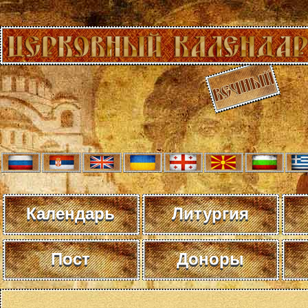
Календарь
Литургия
Пост
Доноры