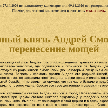
я 27.10.2026 по юлианскому календарю или 09.11.2026 по григориан
Посмотреть, что ещё мы отмечаем в этот день,
можно здесь
.
рный князь Андрей Смо
перенесение мощей
ых сведений о св. Андрее, о его происхождении, времени жизни и 
еяславле-Залесском, где подвизался и скончался св. Андрей, д
исходил из рода князей смоленских (по некоторым сведениям о
инского). Зависть и крамолы против Андрея его родичей-князей
нее время, не заставили князя защищать свои права и власть такж
ытой борьбы — не взялся за оружие, что так часто бывало в подоб
зался от своего удела, бросил все свое достояние и скрылся из оте
ным странником святой Андрей явился в город Переяславль-Зале
лился при церкви святого Николая Чудотворца у городских воро
енский князь был принят пономарем к этой церкви и в такой скр
дцать лет, скрывая от всех свое знатное происхождение. Сказ