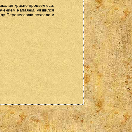
иколая красно процвел еси,
течением напаяем, уязвился
раду Переяславлю похвало и