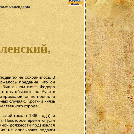
скому календарю.
ленский,
подвигах не сохранилось. В
ержалось предание, что он
н был сыном князя Федора
, столь обычные на Руси в
е крамолой; он не поднял и
ных случаях. Кроткий князь
чественного города.
сский (около 1360 года) и
т. Некоторое время спустя
омной должности подвизался
ания не описывают подвиги