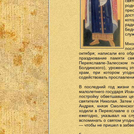
свят
род
прес
дос
кото
ради
Бед
служ
Мно
пос
октября; написали его об
празднование памяти св
Переяславле-3алесском 
Болдинского), уроженец э
храм, при котором угод
содействовать прославлени
В последний год жизни п
малолетнего государя Иоан
постройку обветшавших це
святителя Николая. Затем
Андрея, князя Смоленског
ходили в Переяславле о св
ежегодно, указывал на сл
вспоминать о святом угодн
— чтобы не пришел в забве