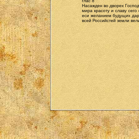
глас 8
Насажден во дворех Господ
мира красоту и славу сего
еси желанием будущих даро
всей Российстей земли вел