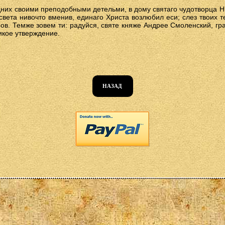
них своими преподобными детельми, в дому святаго чудотворца Н
 света нивочто вменив, единаго Христа возлюбил еси; слез твоих 
в. Темже зовем ти: радуйся, святе княже Андрее Смоленский, г
икое утверждение.
НАЗАД