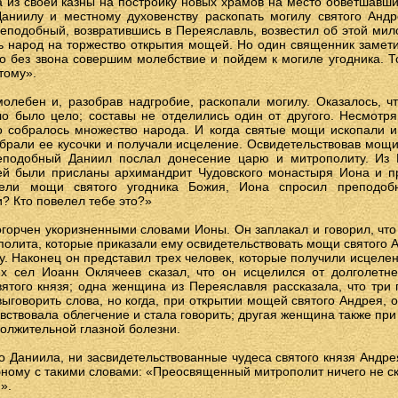
а из своей казны на постройку новых храмов на место обветшавш
аниилу и местному духовенству раскопать могилу святого Андр
еподобный, возвратившись в Переяславль, возвестил об этой мило
ь народ на торжество открытия мощей. Но один священник замети
о без звона совершим молебствие и пойдем к могиле угодника. То
тому».
олебен и, разобрав надгробие, раскопали могилу. Оказалось, ч
о было цело; составы не отделились один от другого. Несмотря
о собралось множество народа. И когда святые мощи ископали и
брали ее кусочки и получали исцеление. Освидетельствовав мощи
еподобный Даниил послал донесение царю и митрополиту. Из
ей были присланы архимандрит Чудовского монастыря Иона и пр
рели мощи святого угодника Божия, Иона спросил преподоб
? Кто повелел тебе это?»
орчен укоризненными словами Ионы. Он заплакал и говорил, что
полита, которые приказали ему освидетельствовать мощи святого Ан
у. Наконец он представил трех человек, которые получили исцелен
х сел Иоанн Оклячеев сказал, что он исцелился от долголетн
ятого князя; одна женщина из Переяславля рассказала, что три 
выговорить слова, но когда, при открытии мощей святого Андрея, о
чувствовала облегчение и стала говорить; другая женщина также п
должительной глазной болезни.
 Даниила, ни засвидетельствованные чудеса святого князя Андре
ному с такими словами: «Преосвященный митрополит ничего не с
».