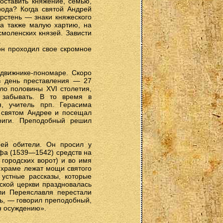
 оставить княжение, семью,
рода? Когда святой Андрей
ерстень — знаки княжеского
 а также малую хартию, на
смоленских князей. Зависти
.
он проходил свое скромное
движнике-пономаре. Скоро
в день преставления — 27
ло половины XVI столетия,
 забывать. В то время в
, учитель прп. Герасима
о святом Андрее и посещал
риги. Преподобный решил
ей обители. Он просил у
афа (1539—1542) средств на
городских ворот) и во имя
 храме лежат мощи святого
 устные рассказы, которые
ьской церкви праздновалась
ели Переяславля перестали
рь, — говорил преподобный,
н осуждению».