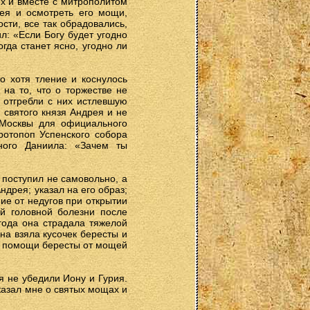
их и вместе с митрополитом
ея и осмотреть его мощи,
сти, все так обрадовались,
л: «Если Богу будет угодно
гда станет ясно, угодно ли
то хотя тление и коснулось
 на то, что о торжестве не
 отгребли с них истлевшую
 святого князя Андрея и не
 Москвы для официального
отопоп Успенского собора
ного Даниила: «Зачем ты
 поступил не самовольно, а
дрея; указал на его образ;
ие от недугов при открытии
ей головной болезни после
года она страдала тяжелой
на взяла кусочек бересты и
ри помощи бересты от мощей
я не убедили Иону и Гурия.
казал мне о святых мощах и