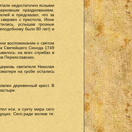
читали недостаточно ясными
церковным празднованием.
лей и предсказал, что за
т свержен с престола, Ионе
тились, услышав грозные
реподобному было 80 лет) и
мени воспоминание о святом
зом Святейшего Синода 1749
валось: на всех службах в
ов Переяславских.
церковь святителя Николая
гоматери на гробе остались
овлен деревянный крест. В
настыре.
тил еси, и суету мира сего
дущих. Сего ради молим тя: