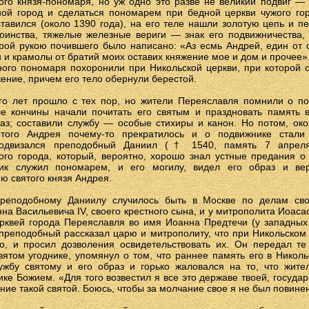
ого князя-пономаря, но уж одно это разве не великий подвиг —
ной город и сделаться пономарем при бедной церкви чужого го
тавился (около 1390 года), на его теле нашли золотую цепь и п
тоинства, тяжелые железные вериги — знак его подвижничества,
рой рукою почившего было написано: «Аз есмь Андрей, един от 
 и крамолы от братий моих оставих княжение мое и дом и прочее»
ного пономаря похоронили при Никольской церкви, при которой 
ение, причем его тело обернули берестой.
го лет прошло с тех пор, но жители Переяславля помнили о по
ле кончины начали почитать его святым и праздновать память 
раз; составили службу — особые стихиры и канон. Но потом, око
ятого Андрея почему-то прекратилось и о подвижнике стали
подвизался преподобный Даниил († 1540, память 7 апреля
того города, который, вероятно, хорошо знал устные предания 
ник служил пономарем, и его могилу, видел его образ и ве
ю святого князя Андрея.
реподобному Даниилу случилось быть в Москве по делам сво
на Васильевича IV, своего крестного сына, и у митрополита Иоас
рквей города Переяславля во имя Иоанна Предтечи (у западных 
 преподобный рассказал царю и митрополиту, что при Никольском
о, и просил дозволения освидетельствовать их. Он передал те
ятом угоднике, упомянул о том, что раннее память его в Никол
ужбу святому и его образ и горько жаловался на то, что жит
ике Божием. «Для того возвестил я все это державе твоей, госуда
ние такой святой. Боюсь, чтобы за молчание свое я не был повине