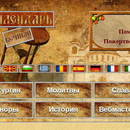
Пом
Пожертв
тургия
Молитвы
Слав
норы
История
Вебмаст