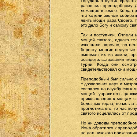
Государь отпустил средств
разрешил преподобному Д
лежащие в земле. Когда пр
что хотели звоном собират
явить мощи раба Своего, т
это дело Богу и самому свя
Так и поступили. Отпели м
мощей святого, однако тел
извещали нарочно, на нег
бересту, многие недужные 
вынимая их из земли, пр
освидетельствования мощ
Гурий. Когда они осмот
свидетельствовал сии мощи
Преподобный был сильно ог
с дозволения царя и митро
сослался на службу святом
мощей: управитель царски
прикосновения к мощам св
болезнью горла, не могла 
проглотила его, тотчас по
святого исцелилась от про
Но ни доводы преподобного
Иона обратился к преподоб
не дал никакого приказания