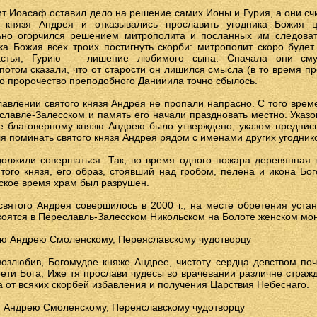
ит Иоасаф оставил дело на решение самих Ионы и Гурия, а они с
и князя Андрея и отказывались прославить угодника Божия 
но огорчился решением митрополита и посланных им следовате
ка Божия всех троих постигнуть скорби: митрополит скоро буде
астья, Гурию — лишение любимого сына. Сначала они сму
потом сказали, что от старости он лишился смысла (в то время п
о пророчество преподобного Данииила точно сбылось.
авлении святого князя Андрея не пропали напрасно. С того вре
славле-Залесском и память его начали праздновать местно. Ука
е благоверному князю Андрею было утверждено; указом предписы
я поминать святого князя Андрея рядом с именами других угодник
должили совершаться. Так, во время одного пожара деревянная 
ятого князя, его образ, стоявший над гробом, пелена и икона Бо
ское время храм был разрушен.
вятого Андрея совершилось в 2000 г., на месте обретения устан
оятся в Переславль-Залесском Никольском на Болоте женском мо
зю Андрею Смоленскому, Переяславскому чудотворцу
озлюбив, Богомудре княже Андрее, чистоту сердца девством поч
рети Бога, Иже тя прослави чудесы во врачевании различне страж
а от всяких скорбей избавления и получения Царствия Небеснаго.
ю Андрею Смоленскому, Переяславскому чудотворцу