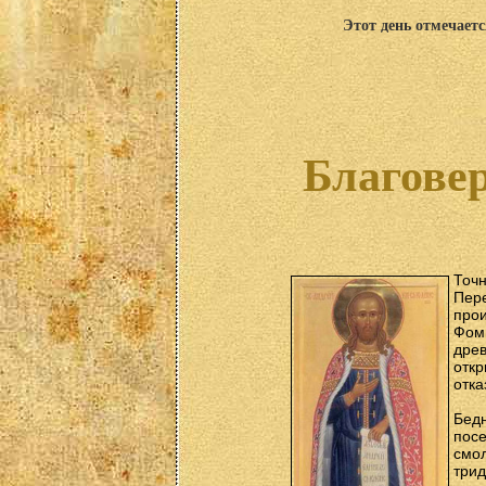
Этот день отмечаетс
Благове
Точн
Пер
про
Фом
древ
откр
отка
Бед
посе
смол
три