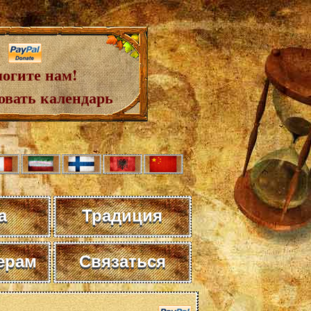
огите нам!
овать календарь
а
Традиция
ерам
Связаться