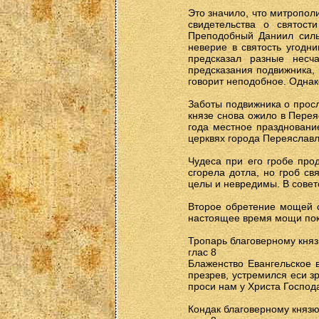
Это значило, что митропол
свидетельства о святост
Преподобный Даниил силь
неверие в святость угодни
предсказал разные несч
предсказания подвижника, 
говорит неподобное. Однак
Заботы подвижника о просл
князе снова ожило в Перея
года местное праздновани
церквях города Переяславл
Чудеса при его гробе про
сгорела дотла, но гроб св
целы и невредимы. В совет
Второе обретение мощей с
настоящее время мощи пок
Тропарь благоверному кня
глас 8
Блаженство Евангельское в
презрев, устремился еси з
проси нам у Христа Господ
Кондак благоверному княз