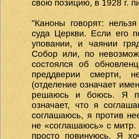
свою позицию, в 1928 г. п
"Каноны говорят: нельз
суда Церкви. Если его п
уповании, и чаянии гря
Собор или, по невозможн
состоялся об обновленц
преддверии смерти, 
(отделение означает имен
решаюсь и боюсь. Я п
означает, что я соглаш
соглашаюсь, я против не
не «соглашаюсь» с митр.
просто повинуюсь. Я х