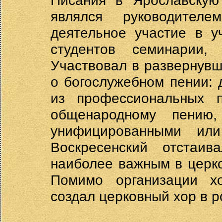
Писания в Ярославскую
являлся руководител
деятельное участие в у
студентов семинарии,
Участвовал в развернувш
о богослужебном пении: 
из профессиональных 
общенародному пению
унифицированными или
Воскресенский отстаив
наиболее важным в церко
Помимо организации х
создал церковный хор в р