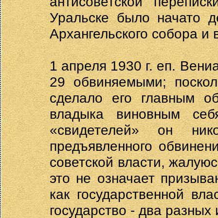
антисоветской перепис
Уральске было начато д
Архангельского собора и
1 апреля 1930 г. еп. Вен
29 обвиняемыми; поскол
сделало его главным о
владыка виновным себ
«свидетелей» он ник
предъявленного обвинен
советской власти, жалуюс
это не означает призыва
как государственной вл
государство - два разных 