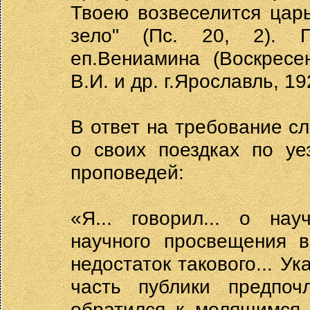
Твоею возвеселится цар
зело" (Пс. 20, 2). 
еп.Вениамина (Воскресе
В.И. и др. г.Ярославль, 192
В ответ на требование с
о своих поездках по уе
проповедей:
«Я... говорил... о на
научного просвещения в
недостаток такового... Ук
часть публики предпоч
обратился к молящимся 