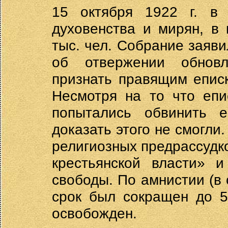
15 октября 1922 г. в 
духовенства и мирян, в
тыс. чел. Собрание заяв
об отвержении обнов
признать правящим епис
Несмотря на то что епи
попытались обвинить е
доказать этого не смогли
религиозных предрассудк
крестьянской власти» 
свободы. По амнистии (в 
срок был сокращен до 5
освобожден.