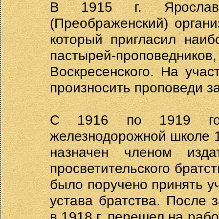
В 1915 г. Ярославс
(Преображенский) органи
который пригласил наиб
пастырей-проповедников, 
Воскресенского. На учас
произносить проповеди з
С 1916 по 1919 год
железнодорожной школе 1-
назначен членом издат
просветительского братств
было поручено принять уч
устава братства. После 
в 1918 г. перешел на раб