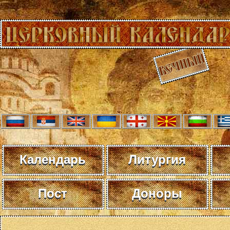
Календарь
Литургия
Пост
Доноры