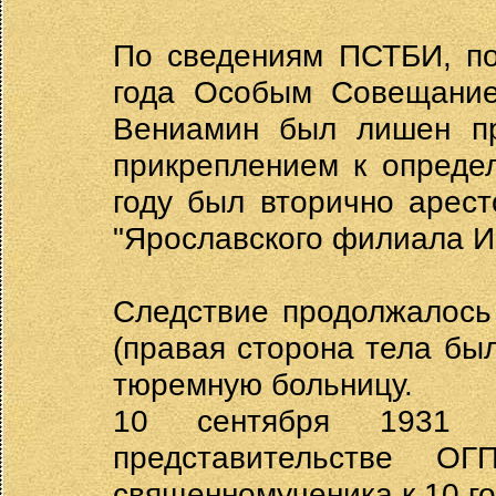
По сведениям ПСТБИ, по
года Особым Совещани
Вениамин был лишен пр
прикреплением к опреде
году был вторично арест
"Ярославского филиала И
Следствие продолжалось 
(правая сторона тела бы
тюремную больницу.
10 сентября 1931 
представительстве О
священномученика к 10 г