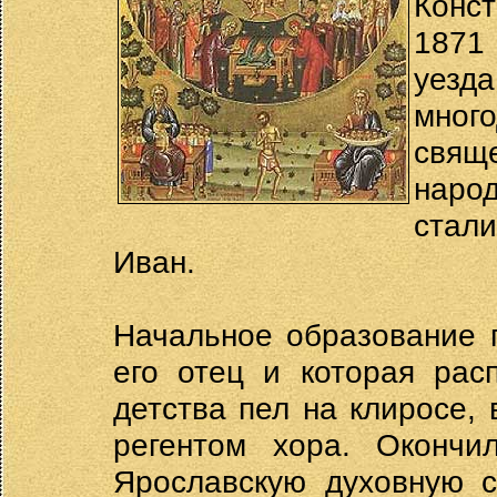
Конс
1871
уез
мно
свящ
наро
стал
Иван.
Начальное образование 
его отец и которая рас
детства пел на клиросе,
регентом хора. Окончи
Ярославскую духовную с