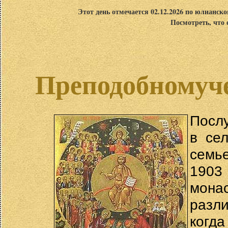
Этот день отмечается 02.12.2026 по юлианск
Посмотреть, что 
Преподобномуче
Посл
в се
семье
1903
мон
разл
когд