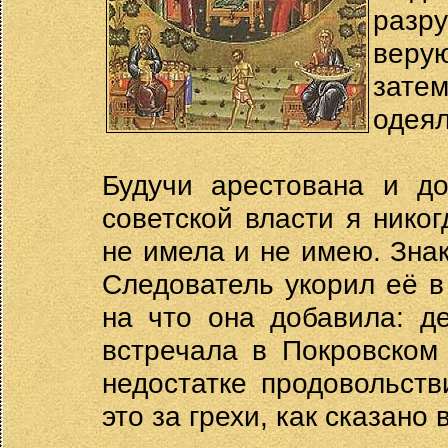
разр
веру
зате
одеял
Будучи арестована и до
советской власти я нико
не имела и не имею. Зна
Следователь укорил её в
на что она добавила: д
встречала в Покровском
недостатке продовольств
это за грехи, как сказано