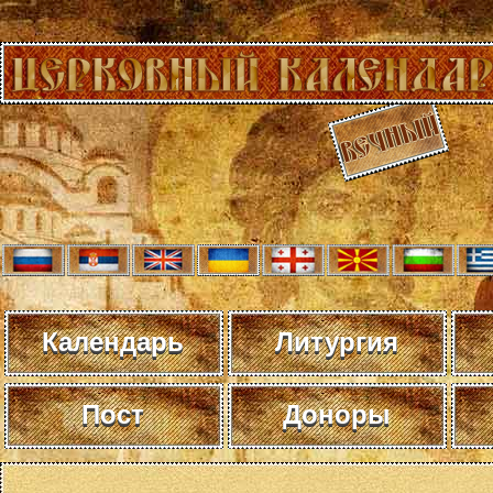
Календарь
Литургия
Пост
Доноры