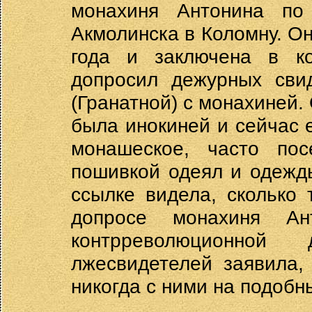
монахиня Антонина по
Акмолинска в Коломну. О
года и заключена в ко
допросил дежурных сви
(Гранатной) с монахиней.
была инокиней и сейчас е
монашеское, часто пос
пошивкой одеял и одежды
ссылке видела, сколько
допросе монахиня Ан
контрреволюционной 
лжесвидетелей заявила,
никогда с ними на подобн