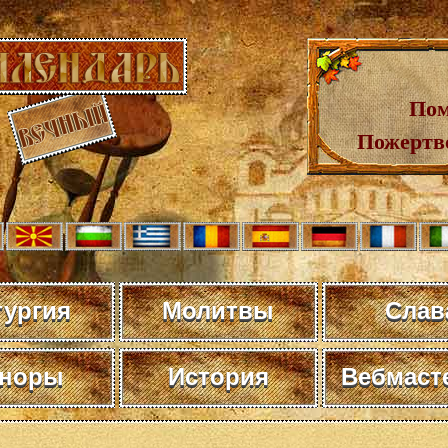
Пом
Пожертв
тургия
Молитвы
Слав
норы
История
Вебмаст