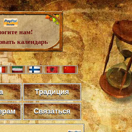
огите нам!
овать календарь
а
Традиция
ерам
Связаться