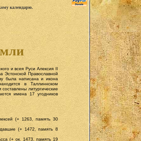
скому календарю.
емли
ого и всея Руси Алексия II
ва Эстонской Православной
азу была написана и икона
находится в Таллиннском
 составлены литургические
аются имена 17 угодников
лексей (+ 1263, память 30
давшие (+ 1472, память 8
сса (+ ок. 1473, память 19