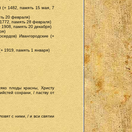
 (+ 1482, память 15 мая, 7
ять 20 февраля)
 1772, память 28 февраля)
+ 1908, память 20 декабря)
ря)
осердов) Ивангородские (+
(+ 1919, память 1 января)
 яко плоды красны, Христу
йстей сохрани, / паству от
овят с ними, / и вси святии