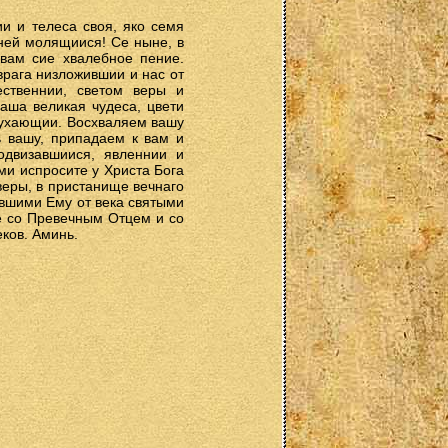
и и телеса своя, яко семя
ней молящиися! Се ныне, в
вам сие хвалебное пение.
врага низложившии и нас от
ственнии, светом веры и
ша великая чудеса, цвети
оухающии. Восхваляем вашу
 вашу, припадаем к вам и
одвизавшиися, явленнии и
и испросите у Христа Бога
еры, в пристанище вечнаго
ившими Ему от века святыми
е со Превечным Отцем и со
ков. Аминь.