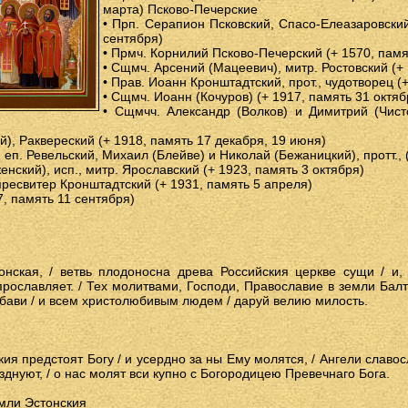
марта) Псково-Печерские
• Прп. Серапион Псковский, Спасо-Елеазаровский
сентября)
• Прмч. Корнилий Псково-Печерский (+ 1570, пам
• Сщмч. Арсений (Мацеевич), митр. Ростовский (+
• Прав. Иоанн Кронштадтский, прот., чудотворец (
• Сщмч. Иоанн (Кочуров) (+ 1917, память 31 октяб
• Сщмчч. Александр (Волков) и Димитрий (Чист
), Раквереский (+ 1918, память 17 декабря, 19 июня)
 еп. Ревельский, Михаил (Блейве) и Николай (Бежаницкий), протт., 
енский), исп., митр. Ярославский (+ 1923, память 3 октября)
пресвитер Кронштадтский (+ 1931, память 5 апреля)
7, память 11 сентября)
онская, / ветвь плодоносна древа Российския церкве сущи / и,
прославляет. / Тех молитвами, Господи, Православие в земли Балти
бави / и всем христолюбивым людем / даруй велию милость.
ия предстоят Богу / и усердно за ны Ему молятся, / Ангели славосл
днуют, / о нас молят вси купно с Богородицею Превечнаго Бога.
мли Эстонския