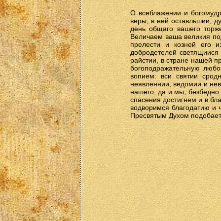
О всеблажении и богомудр
веры, в ней оставльшии, 
день общаго вашего торж
Величаем ваша великия под
прелести и козней его и
добродетелей светящиися
райстии, в стране нашей 
богоподражательную любо
вопием: вси святии срод
неявленнии, ведомии и не
нашего, да и мы, безбедн
спасения достигнем и в бл
водворимся благодатию и 
Пресвятым Духом подобает 