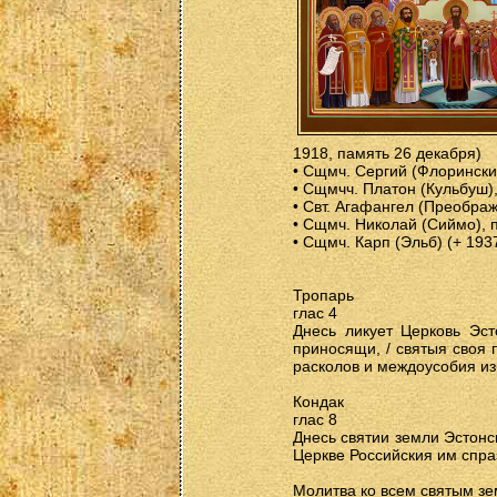
1918, память 26 декабря)
• Сщмч. Сергий (Флоринский
• Сщмчч. Платон (Кульбуш),
• Свт. Агафангел (Преображ
• Сщмч. Николай (Сиймо), 
• Сщмч. Карп (Эльб) (+ 193
Тропарь
глас 4
Днесь ликует Церковь Эст
приносящи, / святыя своя 
расколов и междоусобия из
Кондак
глас 8
Днесь святии земли Эстонск
Церкве Российския им спраз
Молитва ко всем святым зе