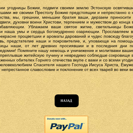
ии угодницы Божии, подвиги своими землю Эстонскую освятивши
душами же своими Престолу Божию предстоящии и непрестанно о 
ества, мы, грешнии, меньшии братия ваши, дерзаем приносити 
виги, духовни воини Христови, терпением и мужеством до конца 
збавляющии. Ублажаем ваше святое житие, светильницы Боже
 и наша умы и сердца богомудренно озаряющии. Прославляем ва
прекрасне процветшии и ароматы дарований и чудес повсюду благ
вь, предстателие наши и покровителие, и, уповающе на помощь
ницы наши, от лет древних просиявшии и в последния дни п
ведомии! Помяните нашу немощь и уничижение и молитвами вашим
о преплывше житейскую пучину и невредимо соблюдше сокровище в
аженных обителех Горняго отечества вкупе с вами и со всеми угод
человеколюбием Спасителя нашего Господа Иисуса Христа, Емуж
непрестанное славословие и поклонение от всех тварей во веки ве
НАЗАД