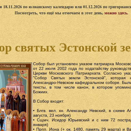
я 18.11.2026 по юлианскому календарю или 01.12.2026 по григориан
Посмотреть, что ещё мы отмечаем в этот день,
можно здесь
.
ор святых Эстонской з
Собор был установлен указом патриарха Московск
от 22 июля 2002 года по ходатайству руководст
Церкви Московского Патриархата. Согласно ук
"Собор Святых земли Эстонской", которая 
Александро-Невском кафедральном соборе. Были
тексты, в том числе канон, в котором упомин
Божиих.
В Собор входят:
• Блгв. вел. кн. Александр Невский, в схиме А
августа, 23 ноября)
• Сщмч. Исидор Юрьевский и с ним 72 постра
января)
• Прпп. Иона (+ ок. 1480, память 29 марта) и Ва