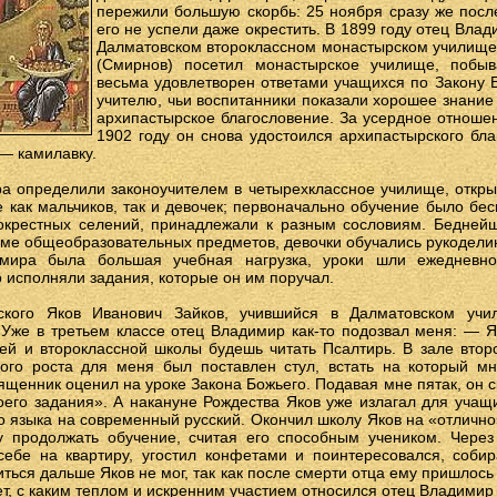
пережили большую скорбь: 25 ноября сразу же пос
его не успели даже окрестить. В 1899 году отец Влад
Далматовском второклассном монастырском училище 
(Смирнов) посетил монастырское училище, побыв
весьма удовлетворен ответами учащихся по Закону 
учителю, чьи воспитанники показали хорошее знание
архипастырское благословение. За усердное отношен
1902 году он снова удостоился архипастырского бла
 — камилавку.
ра определили законоучителем в четырехклассное училище, откры
 как мальчиков, так и девочек; первоначально обучение было бе
 окрестных селений, принадлежали к разным сословиям. Бедней
ме общеобразовательных предметов, девочки обучались рукодели
мира была большая учебная нагрузка, уроки шли ежедневно
о исполняли задания, которые он им поручал.
ского Яков Иванович Зайков, учившийся в Далматовском учи
«Уже в третьем классе отец Владимир как-то подозвал меня: — Я
шей и второклассной школы будешь читать Псалтирь. В зале втор
ого роста для меня был поставлен стул, встать на который мн
ященник оценил на уроке Закона Божьего. Подавая мне пятак, он ск
его задания». А накануне Рождества Яков уже излагал для учащ
го языка на современный русский. Окончил школу Яков на «отличн
у продолжать обучение, считая его способным учеником. Через
 себе на квартиру, угостил конфетами и поинтересовался, соби
иться дальше Яков не мог, так как после смерти отца ему пришлось
ет, с каким теплом и искренним участием относился отец Владимир