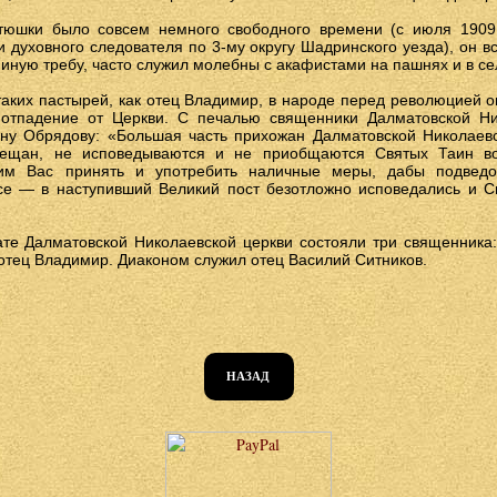
атюшки было совсем немного свободного времени (с июля 1909
 духовного следователя по 3-му округу Шадринского уезда), он в
 иную требу, часто служил молебны с акафистами на пашнях и в се
таких пастырей, как отец Владимир, в народе перед революцией
 отпадение от Церкви. С печалью священники Далматовской Ни
ну Обрядову: «Большая часть прихожан Далматовской Николаев
мещан, не исповедываются и не приобщаются Святых Таин во
им Вас принять и употребить наличные меры, дабы подвед
все — в наступивший Великий пост безотложно исповедались и 
те Далматовской Николаевской церкви состояли три священника:
отец Владимир. Диаконом служил отец Василий Ситников.
НАЗАД