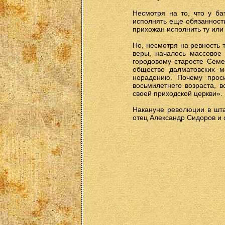
Несмотря на то, что у б
исполнять еще обязанности
прихожан исполнить ту или
Но, несмотря на ревность 
веры, началось массовое
городовому старосте Семе
общество далматовских 
нерадению. Почему прос
восьмилетнего возраста, 
своей приходской церкви».
Накануне революции в шта
отец Александр Сидоров и 