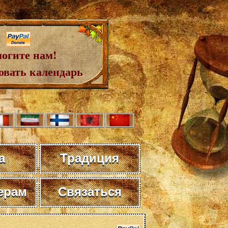
огите нам!
овать календарь
а
Традиция
ерам
Связаться