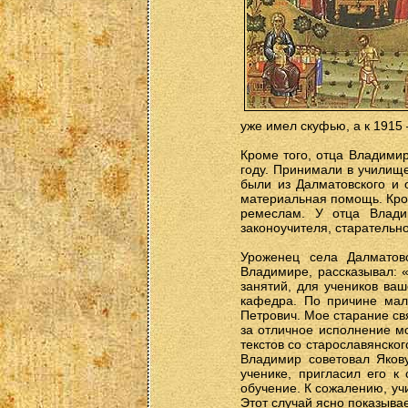
уже имел скуфью, а к 1915
Кроме того, отца Владими
году. Принимали в училище
были из Далматовского и
материальная помощь. Кро
ремеслам. У отца Влади
законоучителя, старательн
Уроженец села Далматов
Владимире, рассказывал: 
занятий, для учеников ва
кафедра. По причине мал
Петрович. Мое старание св
за отличное исполнение мо
текстов со старославянско
Владимир советовал Яков
ученике, пригласил его к
обучение. К сожалению, уч
Этот случай ясно показыва