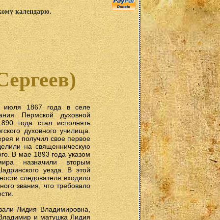
скому календарю.
ергеев)
3 июля 1867 года в селе
ания Пермской духовной
890 года стал исполнять
гского духовного училища.
рея и получил свое первое
делили на священническую
го. В мае 1893 года указом
мира назначили вторым
адринского уезда. В этой
нности следователя входило
ого звания, что требовало
сти.
вали Лидия Владимировна,
 Владимир и матушка Лидия