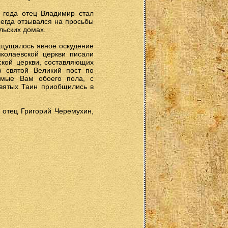
 года отец Владимир стал
сегда отзывался на просьбы
льских домах.
 ощущалось явное оскудение
колаевской церкви писали
ской церкви, составляющих
 святой Великий пост по
омые Вам обоего пола, с
Святых Таин приобщились в
 отец Григорий Черемухин,