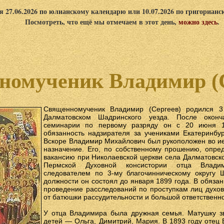
я 27.06.2026 по юлианскому календарю или 10.07.2026 по григориан
Посмотреть, что ещё мы отмечаем в этот день,
можно здесь
.
номученик Владимир (С
Священномученик Владимир (Сергеев) родился 
Далматовском Шадринского уезда. После оконч
семинарии по первому разряду он с 20 июня 1
обязанность надзирателя за учениками Екатеринбур
Вскоре Владимир Михайлович был рукоположен во ие
назначение. Его, по собственному прошению, опре
вакансию при Николаевской церкви села Далматовско
Пермской Духовной консистории отца Влади
следователем по 3-му благочинническому округу Ш
должности он состоял до января 1899 года. В обяза
проведение расследований по проступкам лиц духовн
от батюшки рассудительности и большой ответственно
У отца Владимира была дружная семья. Матушку з
детей — Ольга, Димитрий, Мария. В 1893 году отец