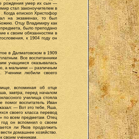
ле рождения умер их сын —
имир стал законоучителем в
. Когда епископ Христофор
ал на экзаменах, то был
Божию. Отцу Владимиру как
 предмета, было преподано
ие к своим обязанностям в
гословения, к 1904 году он
тое в Далматовском в 1909
сплатным. Все воспитанники
шим учащимся оказывалась
ю, а мальчики — различным
. Ученики любили своего
лище, вспоминая об отце
ша, завтра, перед началом
оклассного училища стояла
е помог воспитатель Иван
азал: — Вот это тебе, Яша,
ихся своего класса перевод
о» по всем предметам. Отец
 год он вспомнил о своем
рается ли Яков продолжить
 вести домашнее хозяйство.
 к своим ученикам.