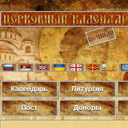
Календарь
Литургия
Пост
Доноры