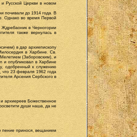
 и Русской Церкви в новом
и почивали до 1914 года. В
е. Однако во время Первой
ь Ждребаоник в Черногории
тителя также вернулась в
осичем) в дар архиепископу
Милосердия в Харбине. Св.
Мелетием (Заборовским), и
л и опубликовал в Харбине
му, одобренный к служению
 что 23 февраля 1962 года
ителя Арсения Сербского в
ю и архиереев Божественное
просветити души наша, да не
же пение принося, вещанием