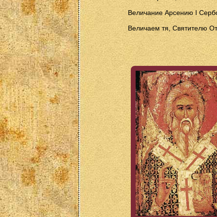
Величание Арсению I Серб
Величаем тя, Святителю От