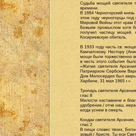
Судьба мощей святителя т
времени.
В 1884 Черногорский князь
этом году черногорцы под
Мировой Войны этот храм б
Божьим промыслом хотя бы
получил частицу мощей, 
Косириевскую обитель.
В 1933 году часть св. мощ
Камчатскому Нестору (Ани
мощи были торжественно в
в честь этого события бы
«Житие святителя Арсения
Патриархом Сербским Варн
Дом Милосердия был закры
Харбине, 31 мая 1965 г.».
Тропарь святителя Арсения
глас 8
Милости наставниче и благ
удобрение,/ отче наш, иера
когда уснем в смерть.
Кондак святителя Арсения,
глас 2
В пищи словес твоих, Бого
зовый:/ Христе, Ты еси Све