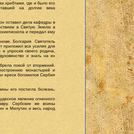
и хребтами, где и было его
ставшей на долгие века
 он оставил дела кафедры в
ествием в Святую Землю в
архиепископа и передал ему
нове, Болгария. Святитель
от приложил все усилия для
 и упросив своего родича,
духовенство и знать на их
брела покой от вторжений.
 построению монастырей и
ах ереси богомилов Сербия
ины его постигла болезнь,
 чудесное явление огненного
авру. Сербские же воины
ин и Милутин и весь народ