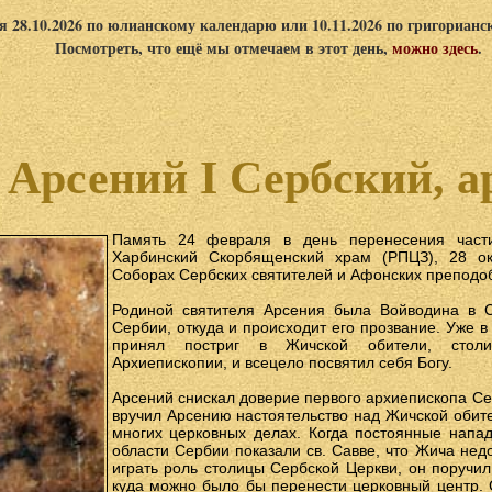
я 28.10.2026 по юлианскому календарю или 10.11.2026 по григориан
Посмотреть, что ещё мы отмечаем в этот день,
можно здесь
.
 Арсений I Сербский, а
Память 24 февраля в день перенесения част
Харбинский Скорбященский храм (РПЦЗ), 28 ок
Соборах Сербских святителей и Афонских преподо
Родиной святителя Арсения была Войводина в 
Сербии, откуда и происходит его прозвание. Уже 
принял постриг в Жичской обители, столи
Архиепископии, и всецело посвятил себя Богу.
Арсений снискал доверие первого архиепископа Сер
вручил Арсению настоятельство над Жичской обите
многих церковных делах. Когда постоянные напа
области Сербии показали св. Савве, что Жича нед
играть роль столицы Сербской Церкви, он поручил
куда можно было бы перенести церковный центр. 