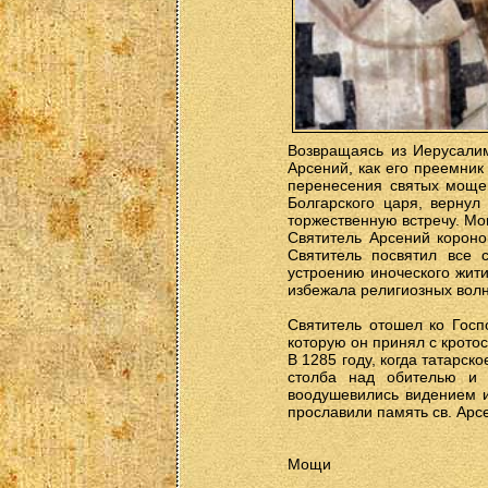
Возвращаясь из Иерусалим
Арсений, как его преемник
перенесения святых мощей
Болгарского царя, вернул
торжественную встречу. М
Святитель Арсений короно
Святитель посвятил все 
устроению иноческого жит
избежала религиозных волн
Святитель отошел ко Госп
которую он принял с крото
В 1285 году, когда татарск
столба над обителью и 
воодушевились видением и
прославили память св. Арс
Мощи