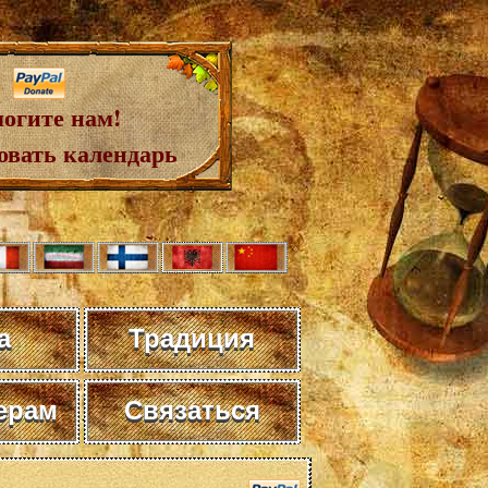
огите нам!
овать календарь
а
Традиция
ерам
Связаться