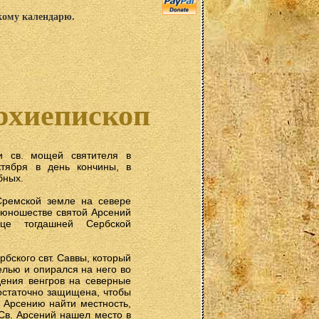
скому календарю.
рхиепископ
и св. мощей святителя в
тября в день кончины, в
бных.
Сремской земле на севере
в юношестве святой Арсений
це тогдашней Сербской
бского свт. Саввы, который
лью и опирался на него во
дения венгров на северные
остаточно защищена, чтобы
 Арсению найти местность,
Св. Арсений нашел место в