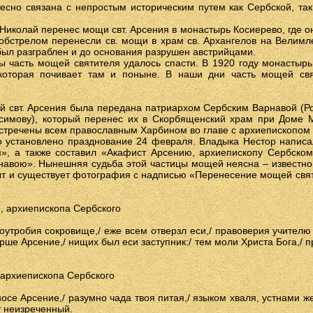
есно связана с непростым историческим путем как Сербской, так
 Николай перенес мощи свт. Арсения в монастырь Косиерево, где он
 обстрелом перенесли св. мощи в храм св. Архангелов на Велимл
ыл разграблен и до основания разрушен австрийцами.
 часть мощей святителя удалось спасти. В 1920 году монастыр
которая почивает там и поныне. В наши дни часть мощей свя
ей свт. Арсения была передана патриархом Сербским Варнавой (Р
симову), который перенес их в Скорбященский храм при Доме 
стречены всем православным Харбином во главе с архиепископом 
ло установлено празднование 24 февраля. Владыка Нестор написа
», а также составил «Акафист Арсению, архиепископу Сербско
авою». Нынешняя судьба этой частицы мощей неясна – известно,
т и существует фотография с надписью «Перенесение мощей свят
, архиепископа Сербского
оутробия сокровище,/ еже всем отверзл еси,/ правоверия учител
рше Арсение,/ нищих был еси заступник:/ тем моли Христа Бога,/ 
 архиепископа Сербского
носе Арсение,/ разумно чада твоя питая,/ языком хваля, устнами 
т неизреченный.