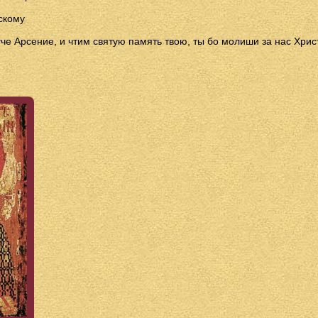
скому
че Арсение, и чтим святую память твою, ты бо молиши за нас Хрис