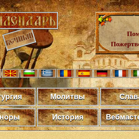
Пом
Пожертв
тургия
Молитвы
Слав
норы
История
Вебмаст