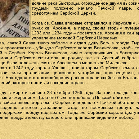
долине реки Быстрицы, огражденное двумя высоким
трудами положено начало Печской лавре, 
средоточием Сербской Церкви.
Когда св. Савва впервые отправился в Иерусалим,
руках св. Арсения, а перед своим вторым путеш
1233 или 1234 году – посвятил св. Арсения в сан 
управление молодой Сербской Церковью.
а, святой Савва тяжко заболел и отдал душу Богу в городе Тыр
 и продолжатель, убеждал Сербского короля Владислава, чтобы т
 в Сербию. Король Владислав, лично отправившись в Болгарию
 мощи Сербского святителя на родину, где св. Арсений собрал 
ощи были положены святым Арсением в монастыре Милешево.
вал в 1242 году короля Уроша I, при котором Сербская земля о
свои силы организации церковного усторйства, просвещению,
ия. Благодаря его противоборству распространившейся на Балкан
ений, которые постигли соседние страны.
оду в мире и тишине 28 октября 1266 года. За три года до конч
стью и смирением. Тело его было погребено в Печской обители.
ое войско вновь вторглось в Сербию и подошло к Печской обители,
видение ангелов устрашили татар, не посмевших тронуть л
 одержали победу над врагом. Тогда же Сербские короли Драгут
ения, предстательству которого они приписали видение и победу.